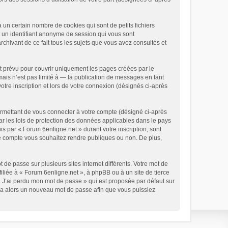
un certain nombre de cookies qui sont de petits fichiers
t un identifiant anonyme de session qui vous sont
chivant de ce fait tous les sujets que vous avez consultés et
t prévu pour couvrir uniquement les pages créées par le
is n’est pas limité à — la publication de messages en tant
otre inscription et lors de votre connexion (désignés ci-après
ermettant de vous connecter à votre compte (désigné ci-après
ar les lois de protection des données applicables dans le pays
is par « Forum 6enligne.net » durant votre inscription, sont
tre compte vous souhaitez rendre publiques ou non. De plus,
 de passe sur plusieurs sites internet différents. Votre mot de
liée à « Forum 6enligne.net », à phpBB ou à un site de tierce
« J’ai perdu mon mot de passe » qui est proposée par défaut sur
rera alors un nouveau mot de passe afin que vous puissiez