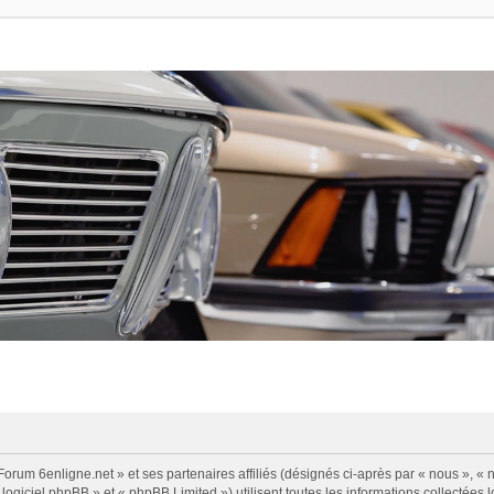
Forum 6enligne.net » et ses partenaires affiliés (désignés ci-après par « nous », « n
logiciel phpBB » et « phpBB Limited ») utilisent toutes les informations collectées l