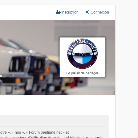
Inscription
Connexion
otre », « nos », « Forum 6enligne.net » et
ors des sessions d’utilisation de votre part (désignées ci-après