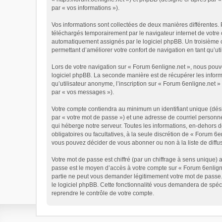
par « vos informations »).
Vos informations sont collectées de deux manières différentes. 
téléchargés temporairement par le navigateur internet de votre 
automatiquement assignés par le logiciel phpBB. Un troisième co
permettant d’améliorer votre confort de navigation en tant qu’util
Lors de votre navigation sur « Forum 6enligne.net », nous pou
logiciel phpBB. La seconde manière est de récupérer les infor
qu’utilisateur anonyme, l’inscription sur « Forum 6enligne.net 
par « vos messages »).
Votre compte contiendra au minimum un identifiant unique (dési
par « votre mot de passe ») et une adresse de courriel personn
qui héberge notre serveur. Toutes les informations, en-dehors de
obligatoires ou facultatives, à la seule discrétion de « Forum 
vous pouvez décider de vous abonner ou non à la liste de diffu
Votre mot de passe est chiffré (par un chiffrage à sens unique) 
passe est le moyen d’accès à votre compte sur « Forum 6enligne
partie ne peut vous demander légitimement votre mot de passe. 
le logiciel phpBB. Cette fonctionnalité vous demandera de spéci
reprendre le contrôle de votre compte.