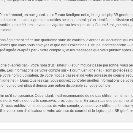
Premièrement, en naviguant sur « Forum 6enligne.net », le logiciel phpBB génèrera 
ordinateur. Les deux premiers cookies ne contiennent qu’un identifiant utilisateur e
okie sera créé lors de votre navigation sur les sujets de « Forum 6enligne.net », ar
isateur.
vons également créer une quatrième sorte de cookies, externes au document qui es
mations que vous nous envoyez et que nous collectons. Ceci peut correspondre — ma
» (désignée ci-après par « votre compte ») et les messages que vous publiez après v
gné ci-après par « votre nom d’utilisateur ») et un mot de passe personnel vous p
elle. Les informations de votre compte sur « Forum 6enligne.net » sont protégées p
 votre nom d’utilisateur, de votre mot de passe et de votre adresse de courriel requ
6enligne.net ». Dans tous les cas, vous pouvez contrôler quelles informations de vo
sion du logiciel phpBB depuis une option disponible sur votre compte.
afin qu’il soit sécurisé. Cependant, il est recommandé de ne pas utiliser le même mot
.net », veillez donc à le conservez précieusement. En aucun cas une personne affi
Si vous oubliez le mot de passe de votre compte, vous pouvez utiliser la fonction 
fier votre nom d’utilisateur et votre adresse de courriel et le logiciel phpBB géné