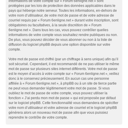
informations de votre compte sur « Forum 6enligne.net » sont
protégées par les lois de protection des données applicables dans le
pays qui héberge notre serveur. Toutes les informations, en-dehors de
votre nom d’utilisateur, de votre mot de passe et de votre adresse de
courriel requis par « Forum 6enligne.net » durant votre inscription, sont
obligatoires ou facultatives, à la seule discrétion de « Forum
6enligne.net ». Dans tous les cas, vous pouvez contrôler quelles
informations de votre compte vous souhaitez rendre publiques ou non.
De plus, vous pouvez décider de vous abonner ou non à la liste de
diffusion du logiciel phpBB depuis une option disponible sur votre
compte.
Votre mot de passe est chiffré (par un chiffrage à sens unique) afin qu’il
soit sécurisé. Cependant, il est recommandé de ne pas utiliser le même
mot de passe sur plusieurs sites internet différents. Votre mot de passe
est le moyen d’accès à votre compte sur « Forum 6enligne.net », veillez
donc à le conservez précieusement. En aucun cas une personne
affiliée à « Forum 6enligne.net », à phpBB ou à un site de tierce partie
ne peut vous demander légitimement votre mot de passe. Si vous
oubliez le mot de passe de votre compte, vous pouvez utiliser la
fonction « J’ai perdu mon mot de passe » qui est proposée par défaut
sur le logiciel phpBB. Cette fonctionnalité vous demandera de spécifier
votre nom d’utilisateur et votre adresse de courriel et le logiciel phpBB
générera alors un nouveau mot de passe afin que vous puissiez
reprendre le contrôle de votre compte.