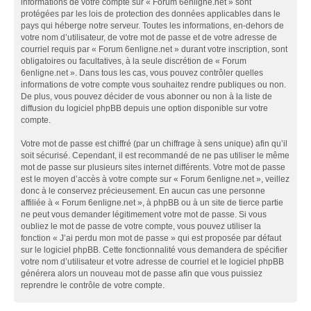
informations de votre compte sur « Forum 6enligne.net » sont
protégées par les lois de protection des données applicables dans le
pays qui héberge notre serveur. Toutes les informations, en-dehors de
votre nom d’utilisateur, de votre mot de passe et de votre adresse de
courriel requis par « Forum 6enligne.net » durant votre inscription, sont
obligatoires ou facultatives, à la seule discrétion de « Forum
6enligne.net ». Dans tous les cas, vous pouvez contrôler quelles
informations de votre compte vous souhaitez rendre publiques ou non.
De plus, vous pouvez décider de vous abonner ou non à la liste de
diffusion du logiciel phpBB depuis une option disponible sur votre
compte.
Votre mot de passe est chiffré (par un chiffrage à sens unique) afin qu’il
soit sécurisé. Cependant, il est recommandé de ne pas utiliser le même
mot de passe sur plusieurs sites internet différents. Votre mot de passe
est le moyen d’accès à votre compte sur « Forum 6enligne.net », veillez
donc à le conservez précieusement. En aucun cas une personne
affiliée à « Forum 6enligne.net », à phpBB ou à un site de tierce partie
ne peut vous demander légitimement votre mot de passe. Si vous
oubliez le mot de passe de votre compte, vous pouvez utiliser la
fonction « J’ai perdu mon mot de passe » qui est proposée par défaut
sur le logiciel phpBB. Cette fonctionnalité vous demandera de spécifier
votre nom d’utilisateur et votre adresse de courriel et le logiciel phpBB
générera alors un nouveau mot de passe afin que vous puissiez
reprendre le contrôle de votre compte.