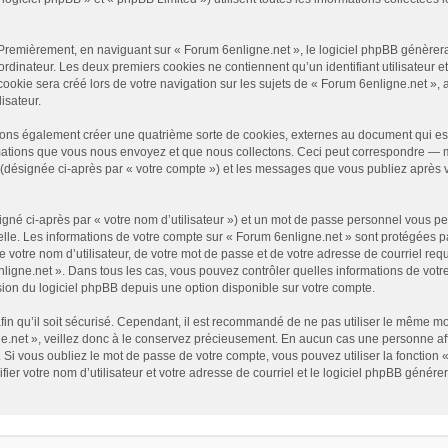
Premièrement, en naviguant sur « Forum 6enligne.net », le logiciel phpBB génèrera 
ordinateur. Les deux premiers cookies ne contiennent qu’un identifiant utilisateur e
okie sera créé lors de votre navigation sur les sujets de « Forum 6enligne.net », ar
isateur.
vons également créer une quatrième sorte de cookies, externes au document qui es
mations que vous nous envoyez et que nous collectons. Ceci peut correspondre — ma
» (désignée ci-après par « votre compte ») et les messages que vous publiez après v
gné ci-après par « votre nom d’utilisateur ») et un mot de passe personnel vous p
elle. Les informations de votre compte sur « Forum 6enligne.net » sont protégées p
 votre nom d’utilisateur, de votre mot de passe et de votre adresse de courriel requ
6enligne.net ». Dans tous les cas, vous pouvez contrôler quelles informations de vo
sion du logiciel phpBB depuis une option disponible sur votre compte.
afin qu’il soit sécurisé. Cependant, il est recommandé de ne pas utiliser le même mot
.net », veillez donc à le conservez précieusement. En aucun cas une personne affi
Si vous oubliez le mot de passe de votre compte, vous pouvez utiliser la fonction 
fier votre nom d’utilisateur et votre adresse de courriel et le logiciel phpBB géné