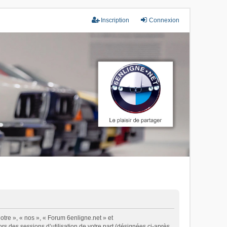
Inscription
Connexion
otre », « nos », « Forum 6enligne.net » et
ors des sessions d’utilisation de votre part (désignées ci-après