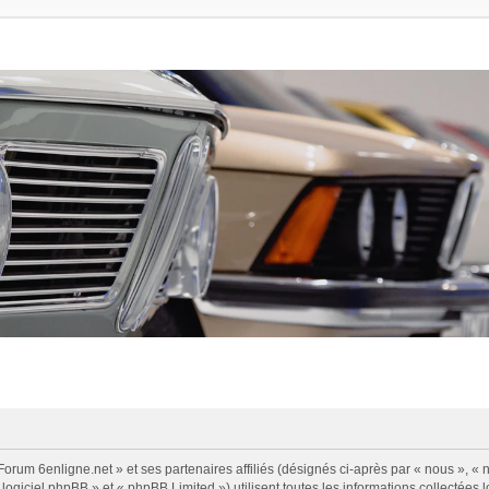
Forum 6enligne.net » et ses partenaires affiliés (désignés ci-après par « nous », « n
logiciel phpBB » et « phpBB Limited ») utilisent toutes les informations collectées l