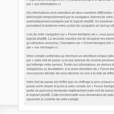
par « vos informations »).
Vos informations sont collectées de deux manières différentes. 
téléchargés temporairement par le navigateur internet de votre 
automatiquement assignés par le logiciel phpBB. Un troisième co
permettant d’améliorer votre confort de navigation en tant qu’util
Lors de votre navigation sur « Forum 6enligne.net », nous pou
logiciel phpBB. La seconde manière est de récupérer les infor
qu’utilisateur anonyme, l’inscription sur « Forum 6enligne.net 
par « vos messages »).
Votre compte contiendra au minimum un identifiant unique (dési
par « votre mot de passe ») et une adresse de courriel personn
qui héberge notre serveur. Toutes les informations, en-dehors de
obligatoires ou facultatives, à la seule discrétion de « Forum 
vous pouvez décider de vous abonner ou non à la liste de diffu
Votre mot de passe est chiffré (par un chiffrage à sens unique) 
passe est le moyen d’accès à votre compte sur « Forum 6enligne
partie ne peut vous demander légitimement votre mot de passe. 
le logiciel phpBB. Cette fonctionnalité vous demandera de spéci
reprendre le contrôle de votre compte.