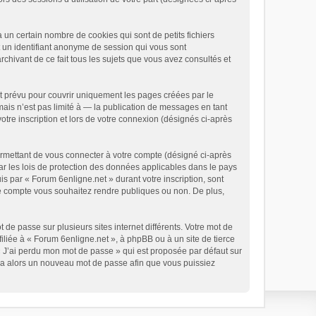
un certain nombre de cookies qui sont de petits fichiers
t un identifiant anonyme de session qui vous sont
chivant de ce fait tous les sujets que vous avez consultés et
t prévu pour couvrir uniquement les pages créées par le
is n’est pas limité à — la publication de messages en tant
otre inscription et lors de votre connexion (désignés ci-après
ermettant de vous connecter à votre compte (désigné ci-après
ar les lois de protection des données applicables dans le pays
is par « Forum 6enligne.net » durant votre inscription, sont
tre compte vous souhaitez rendre publiques ou non. De plus,
 de passe sur plusieurs sites internet différents. Votre mot de
liée à « Forum 6enligne.net », à phpBB ou à un site de tierce
« J’ai perdu mon mot de passe » qui est proposée par défaut sur
rera alors un nouveau mot de passe afin que vous puissiez