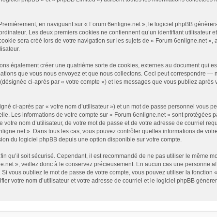
Premièrement, en naviguant sur « Forum 6enligne.net », le logiciel phpBB génèrera 
ordinateur. Les deux premiers cookies ne contiennent qu’un identifiant utilisateur e
okie sera créé lors de votre navigation sur les sujets de « Forum 6enligne.net », ar
isateur.
vons également créer une quatrième sorte de cookies, externes au document qui es
mations que vous nous envoyez et que nous collectons. Ceci peut correspondre — ma
» (désignée ci-après par « votre compte ») et les messages que vous publiez après v
gné ci-après par « votre nom d’utilisateur ») et un mot de passe personnel vous p
elle. Les informations de votre compte sur « Forum 6enligne.net » sont protégées p
 votre nom d’utilisateur, de votre mot de passe et de votre adresse de courriel requ
6enligne.net ». Dans tous les cas, vous pouvez contrôler quelles informations de vo
sion du logiciel phpBB depuis une option disponible sur votre compte.
afin qu’il soit sécurisé. Cependant, il est recommandé de ne pas utiliser le même mot
.net », veillez donc à le conservez précieusement. En aucun cas une personne affi
Si vous oubliez le mot de passe de votre compte, vous pouvez utiliser la fonction 
fier votre nom d’utilisateur et votre adresse de courriel et le logiciel phpBB géné