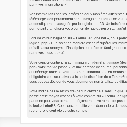
par « vos informations »).
Vos informations sont collectées de deux manières différentes. 
téléchargés temporairement par le navigateur internet de votre 
automatiquement assignés par le logiciel phpBB. Un troisième co
permettant d’améliorer votre confort de navigation en tant qu’util
Lors de votre navigation sur « Forum 6enligne.net », nous pou
logiciel phpBB. La seconde manière est de récupérer les infor
qu’utilisateur anonyme, l’inscription sur « Forum 6enligne.net 
par « vos messages »).
Votre compte contiendra au minimum un identifiant unique (dési
par « votre mot de passe ») et une adresse de courriel personn
qui héberge notre serveur. Toutes les informations, en-dehors de
obligatoires ou facultatives, à la seule discrétion de « Forum 
vous pouvez décider de vous abonner ou non à la liste de diffu
Votre mot de passe est chiffré (par un chiffrage à sens unique) 
passe est le moyen d’accès à votre compte sur « Forum 6enligne
partie ne peut vous demander légitimement votre mot de passe. 
le logiciel phpBB. Cette fonctionnalité vous demandera de spéci
reprendre le contrôle de votre compte.