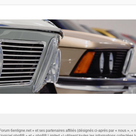
Forum 6enligne.net » et ses partenaires affiliés (désignés ci-après par « nous », « n
logiciel phpBB » et « phpBB Limited ») utilisent toutes les informations collectées l