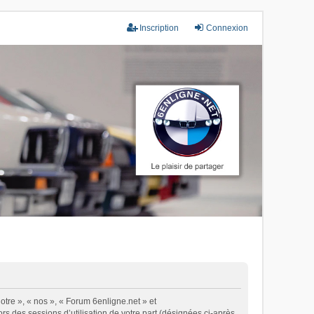
Inscription
Connexion
otre », « nos », « Forum 6enligne.net » et
ors des sessions d’utilisation de votre part (désignées ci-après