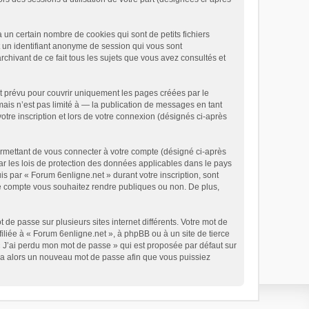
un certain nombre de cookies qui sont de petits fichiers
t un identifiant anonyme de session qui vous sont
chivant de ce fait tous les sujets que vous avez consultés et
t prévu pour couvrir uniquement les pages créées par le
is n’est pas limité à — la publication de messages en tant
otre inscription et lors de votre connexion (désignés ci-après
ermettant de vous connecter à votre compte (désigné ci-après
ar les lois de protection des données applicables dans le pays
is par « Forum 6enligne.net » durant votre inscription, sont
tre compte vous souhaitez rendre publiques ou non. De plus,
 de passe sur plusieurs sites internet différents. Votre mot de
liée à « Forum 6enligne.net », à phpBB ou à un site de tierce
« J’ai perdu mon mot de passe » qui est proposée par défaut sur
rera alors un nouveau mot de passe afin que vous puissiez