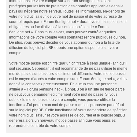
informations de votre compte sur « Forum 6enligne.net » sont
protégées par les lois de protection des données applicables dans le
pays qui héberge notre serveur. Toutes les informations, en-dehors de
votre nom d’utilisateur, de votre mot de passe et de votre adresse de
courriel requis par « Forum 6enligne.net » durant votre inscription, sont
obligatoires ou facultatives, à la seule discrétion de « Forum
6enligne.net ». Dans tous les cas, vous pouvez contrôler quelles
informations de votre compte vous souhaitez rendre publiques ou non.
De plus, vous pouvez décider de vous abonner ou non à la liste de
diffusion du logiciel phpBB depuis une option disponible sur votre
compte.
Votre mot de passe est chiffré (par un chiffrage à sens unique) afin qu’il
soit sécurisé. Cependant, il est recommandé de ne pas utiliser le même
mot de passe sur plusieurs sites internet différents. Votre mot de passe
est le moyen d’accès à votre compte sur « Forum 6enligne.net », veillez
donc à le conservez précieusement. En aucun cas une personne
affiliée à « Forum 6enligne.net », à phpBB ou à un site de tierce partie
ne peut vous demander légitimement votre mot de passe. Si vous
oubliez le mot de passe de votre compte, vous pouvez utiliser la
fonction « J’ai perdu mon mot de passe » qui est proposée par défaut
sur le logiciel phpBB. Cette fonctionnalité vous demandera de spécifier
votre nom d’utilisateur et votre adresse de courriel et le logiciel phpBB
générera alors un nouveau mot de passe afin que vous puissiez
reprendre le contrôle de votre compte.