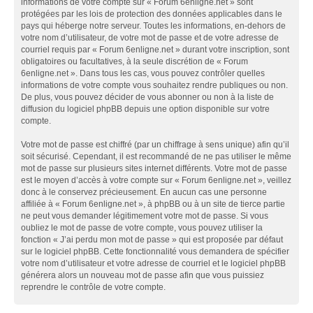
informations de votre compte sur « Forum 6enligne.net » sont
protégées par les lois de protection des données applicables dans le
pays qui héberge notre serveur. Toutes les informations, en-dehors de
votre nom d’utilisateur, de votre mot de passe et de votre adresse de
courriel requis par « Forum 6enligne.net » durant votre inscription, sont
obligatoires ou facultatives, à la seule discrétion de « Forum
6enligne.net ». Dans tous les cas, vous pouvez contrôler quelles
informations de votre compte vous souhaitez rendre publiques ou non.
De plus, vous pouvez décider de vous abonner ou non à la liste de
diffusion du logiciel phpBB depuis une option disponible sur votre
compte.
Votre mot de passe est chiffré (par un chiffrage à sens unique) afin qu’il
soit sécurisé. Cependant, il est recommandé de ne pas utiliser le même
mot de passe sur plusieurs sites internet différents. Votre mot de passe
est le moyen d’accès à votre compte sur « Forum 6enligne.net », veillez
donc à le conservez précieusement. En aucun cas une personne
affiliée à « Forum 6enligne.net », à phpBB ou à un site de tierce partie
ne peut vous demander légitimement votre mot de passe. Si vous
oubliez le mot de passe de votre compte, vous pouvez utiliser la
fonction « J’ai perdu mon mot de passe » qui est proposée par défaut
sur le logiciel phpBB. Cette fonctionnalité vous demandera de spécifier
votre nom d’utilisateur et votre adresse de courriel et le logiciel phpBB
générera alors un nouveau mot de passe afin que vous puissiez
reprendre le contrôle de votre compte.