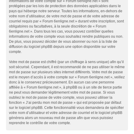
informations de votre compte sur « Forum 6enligne.net » sont
protégées par les lois de protection des données applicables dans le
pays qui héberge notre serveur. Toutes les informations, en-dehors de
votre nom d’utilisateur, de votre mot de passe et de votre adresse de
courriel requis par « Forum 6enligne.net » durant votre inscription, sont
obligatoires ou facultatives, à la seule discrétion de « Forum
6enligne.net ». Dans tous les cas, vous pouvez contrôler quelles
informations de votre compte vous souhaitez rendre publiques ou non.
De plus, vous pouvez décider de vous abonner ou non à la liste de
diffusion du logiciel phpBB depuis une option disponible sur votre
compte.
Votre mot de passe est chiffré (par un chiffrage à sens unique) afin qu’il
soit sécurisé. Cependant, il est recommandé de ne pas utiliser le même
mot de passe sur plusieurs sites internet différents. Votre mot de passe
est le moyen d’accès à votre compte sur « Forum 6enligne.net », veillez
donc à le conservez précieusement. En aucun cas une personne
affiliée à « Forum 6enligne.net », à phpBB ou à un site de tierce partie
ne peut vous demander légitimement votre mot de passe. Si vous
oubliez le mot de passe de votre compte, vous pouvez utiliser la
fonction « J’ai perdu mon mot de passe » qui est proposée par défaut
sur le logiciel phpBB. Cette fonctionnalité vous demandera de spécifier
votre nom d’utilisateur et votre adresse de courriel et le logiciel phpBB
générera alors un nouveau mot de passe afin que vous puissiez
reprendre le contrôle de votre compte.