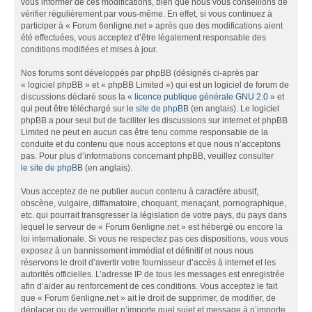
vous informer de ces modifications, bien que nous vous conseillons de
vérifier régulièrement par vous-même. En effet, si vous continuez à
participer à « Forum 6enligne.net » après que des modifications aient
été effectuées, vous acceptez d’être légalement responsable des
conditions modifiées et mises à jour.
Nos forums sont développés par phpBB (désignés ci-après par
« logiciel phpBB » et « phpBB Limited ») qui est un logiciel de forum de
discussions déclaré sous la «
licence publique générale GNU 2.0
» et
qui peut être téléchargé sur
le site de phpBB
(en anglais). Le logiciel
phpBB a pour seul but de faciliter les discussions sur internet et phpBB
Limited ne peut en aucun cas être tenu comme responsable de la
conduite et du contenu que nous acceptons et que nous n’acceptons
pas. Pour plus d’informations concernant phpBB, veuillez consulter
le site de phpBB
(en anglais).
Vous acceptez de ne publier aucun contenu à caractère abusif,
obscène, vulgaire, diffamatoire, choquant, menaçant, pornographique,
etc. qui pourrait transgresser la législation de votre pays, du pays dans
lequel le serveur de « Forum 6enligne.net » est hébergé ou encore la
loi internationale. Si vous ne respectez pas ces dispositions, vous vous
exposez à un bannissement immédiat et définitif et nous nous
réservons le droit d’avertir votre fournisseur d’accès à internet et les
autorités officielles. L’adresse IP de tous les messages est enregistrée
afin d’aider au renforcement de ces conditions. Vous acceptez le fait
que « Forum 6enligne.net » ait le droit de supprimer, de modifier, de
déplacer ou de verrouiller n’importe quel sujet et message à n’importe