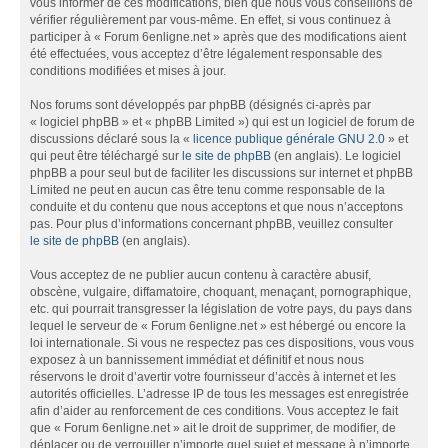
vous informer de ces modifications, bien que nous vous conseillons de
vérifier régulièrement par vous-même. En effet, si vous continuez à
participer à « Forum 6enligne.net » après que des modifications aient
été effectuées, vous acceptez d’être légalement responsable des
conditions modifiées et mises à jour.
Nos forums sont développés par phpBB (désignés ci-après par
« logiciel phpBB » et « phpBB Limited ») qui est un logiciel de forum de
discussions déclaré sous la «
licence publique générale GNU 2.0
» et
qui peut être téléchargé sur
le site de phpBB
(en anglais). Le logiciel
phpBB a pour seul but de faciliter les discussions sur internet et phpBB
Limited ne peut en aucun cas être tenu comme responsable de la
conduite et du contenu que nous acceptons et que nous n’acceptons
pas. Pour plus d’informations concernant phpBB, veuillez consulter
le site de phpBB
(en anglais).
Vous acceptez de ne publier aucun contenu à caractère abusif,
obscène, vulgaire, diffamatoire, choquant, menaçant, pornographique,
etc. qui pourrait transgresser la législation de votre pays, du pays dans
lequel le serveur de « Forum 6enligne.net » est hébergé ou encore la
loi internationale. Si vous ne respectez pas ces dispositions, vous vous
exposez à un bannissement immédiat et définitif et nous nous
réservons le droit d’avertir votre fournisseur d’accès à internet et les
autorités officielles. L’adresse IP de tous les messages est enregistrée
afin d’aider au renforcement de ces conditions. Vous acceptez le fait
que « Forum 6enligne.net » ait le droit de supprimer, de modifier, de
déplacer ou de verrouiller n’importe quel sujet et message à n’importe