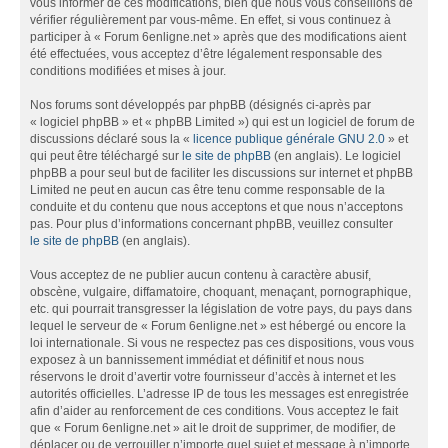
vous informer de ces modifications, bien que nous vous conseillons de
vérifier régulièrement par vous-même. En effet, si vous continuez à
participer à « Forum 6enligne.net » après que des modifications aient
été effectuées, vous acceptez d’être légalement responsable des
conditions modifiées et mises à jour.
Nos forums sont développés par phpBB (désignés ci-après par
« logiciel phpBB » et « phpBB Limited ») qui est un logiciel de forum de
discussions déclaré sous la «
licence publique générale GNU 2.0
» et
qui peut être téléchargé sur
le site de phpBB
(en anglais). Le logiciel
phpBB a pour seul but de faciliter les discussions sur internet et phpBB
Limited ne peut en aucun cas être tenu comme responsable de la
conduite et du contenu que nous acceptons et que nous n’acceptons
pas. Pour plus d’informations concernant phpBB, veuillez consulter
le site de phpBB
(en anglais).
Vous acceptez de ne publier aucun contenu à caractère abusif,
obscène, vulgaire, diffamatoire, choquant, menaçant, pornographique,
etc. qui pourrait transgresser la législation de votre pays, du pays dans
lequel le serveur de « Forum 6enligne.net » est hébergé ou encore la
loi internationale. Si vous ne respectez pas ces dispositions, vous vous
exposez à un bannissement immédiat et définitif et nous nous
réservons le droit d’avertir votre fournisseur d’accès à internet et les
autorités officielles. L’adresse IP de tous les messages est enregistrée
afin d’aider au renforcement de ces conditions. Vous acceptez le fait
que « Forum 6enligne.net » ait le droit de supprimer, de modifier, de
déplacer ou de verrouiller n’importe quel sujet et message à n’importe