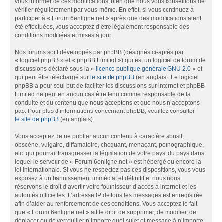
vous informer de ces modifications, bien que nous vous conseillons de
vérifier régulièrement par vous-même. En effet, si vous continuez à
participer à « Forum 6enligne.net » après que des modifications aient
été effectuées, vous acceptez d’être légalement responsable des
conditions modifiées et mises à jour.
Nos forums sont développés par phpBB (désignés ci-après par
« logiciel phpBB » et « phpBB Limited ») qui est un logiciel de forum de
discussions déclaré sous la «
licence publique générale GNU 2.0
» et
qui peut être téléchargé sur
le site de phpBB
(en anglais). Le logiciel
phpBB a pour seul but de faciliter les discussions sur internet et phpBB
Limited ne peut en aucun cas être tenu comme responsable de la
conduite et du contenu que nous acceptons et que nous n’acceptons
pas. Pour plus d’informations concernant phpBB, veuillez consulter
le site de phpBB
(en anglais).
Vous acceptez de ne publier aucun contenu à caractère abusif,
obscène, vulgaire, diffamatoire, choquant, menaçant, pornographique,
etc. qui pourrait transgresser la législation de votre pays, du pays dans
lequel le serveur de « Forum 6enligne.net » est hébergé ou encore la
loi internationale. Si vous ne respectez pas ces dispositions, vous vous
exposez à un bannissement immédiat et définitif et nous nous
réservons le droit d’avertir votre fournisseur d’accès à internet et les
autorités officielles. L’adresse IP de tous les messages est enregistrée
afin d’aider au renforcement de ces conditions. Vous acceptez le fait
que « Forum 6enligne.net » ait le droit de supprimer, de modifier, de
déplacer ou de verrouiller n’importe quel sujet et message à n’importe