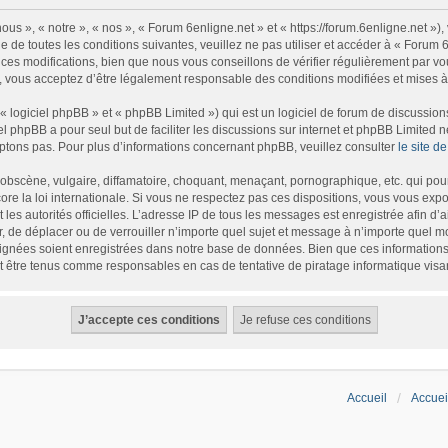
us », « notre », « nos », « Forum 6enligne.net » et « https://forum.6enligne.net »
 de toutes les conditions suivantes, veuillez ne pas utiliser et accéder à « Forum
es modifications, bien que nous vous conseillons de vérifier régulièrement par vou
, vous acceptez d’être légalement responsable des conditions modifiées et mises à 
logiciel phpBB » et « phpBB Limited ») qui est un logiciel de forum de discussion
iel phpBB a pour seul but de faciliter les discussions sur internet et phpBB Limite
tons pas. Pour plus d’informations concernant phpBB, veuillez consulter
le site 
bscène, vulgaire, diffamatoire, choquant, menaçant, pornographique, etc. qui pourr
re la loi internationale. Si vous ne respectez pas ces dispositions, vous vous exp
et les autorités officielles. L’adresse IP de tous les messages est enregistrée afin d
r, de déplacer ou de verrouiller n’importe quel sujet et message à n’importe quel m
gnées soient enregistrées dans notre base de données. Bien que ces informations n
t être tenus comme responsables en cas de tentative de piratage informatique vis
Accueil
Accuei