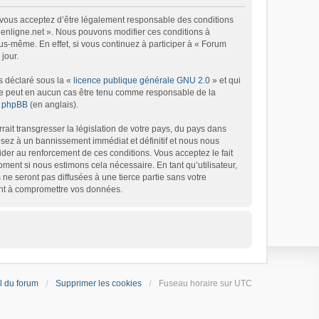
), vous acceptez d’être légalement responsable des conditions
 6enligne.net ». Nous pouvons modifier ces conditions à
s-même. En effet, si vous continuez à participer à « Forum
jour.
s déclaré sous la «
licence publique générale GNU 2.0
» et qui
d ne peut en aucun cas être tenu comme responsable de la
de phpBB
(en anglais).
ait transgresser la législation de votre pays, du pays dans
osez à un bannissement immédiat et définitif et nous nous
’aider au renforcement de ces conditions. Vous acceptez le fait
oment si nous estimons cela nécessaire. En tant qu’utilisateur,
e seront pas diffusées à une tierce partie sans votre
ant à compromettre vos données.
l du forum
Supprimer les cookies
Fuseau horaire sur
UTC