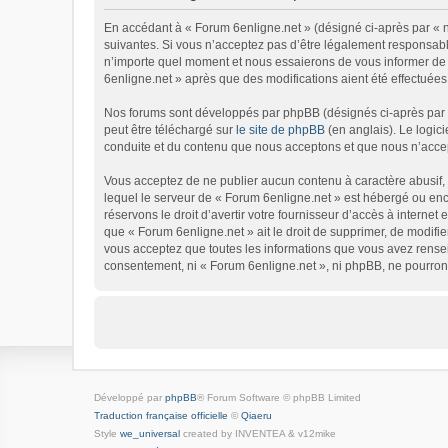
En accédant à « Forum 6enligne.net » (désigné ci-après par « no
suivantes. Si vous n’acceptez pas d’être légalement responsable
n’importe quel moment et nous essaierons de vous informer de c
6enligne.net » après que des modifications aient été effectuées
Nos forums sont développés par phpBB (désignés ci-après par « 
peut être téléchargé sur
le site de phpBB
(en anglais). Le logic
conduite et du contenu que nous acceptons et que nous n’accep
Vous acceptez de ne publier aucun contenu à caractère abusif, o
lequel le serveur de « Forum 6enligne.net » est hébergé ou enco
réservons le droit d’avertir votre fournisseur d’accès à internet 
que « Forum 6enligne.net » ait le droit de supprimer, de modifie
vous acceptez que toutes les informations que vous avez rensei
consentement, ni « Forum 6enligne.net », ni phpBB, ne pourron
Développé par
phpBB
® Forum Software © phpBB Limited
Traduction française officielle
©
Qiaeru
Style
we_universal
created by INVENTEA & v12mike