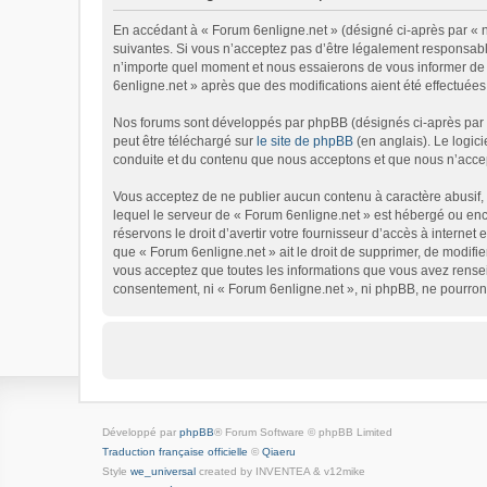
En accédant à « Forum 6enligne.net » (désigné ci-après par « no
suivantes. Si vous n’acceptez pas d’être légalement responsable
n’importe quel moment et nous essaierons de vous informer de c
6enligne.net » après que des modifications aient été effectuées
Nos forums sont développés par phpBB (désignés ci-après par « 
peut être téléchargé sur
le site de phpBB
(en anglais). Le logic
conduite et du contenu que nous acceptons et que nous n’accep
Vous acceptez de ne publier aucun contenu à caractère abusif, o
lequel le serveur de « Forum 6enligne.net » est hébergé ou enco
réservons le droit d’avertir votre fournisseur d’accès à internet 
que « Forum 6enligne.net » ait le droit de supprimer, de modifie
vous acceptez que toutes les informations que vous avez rensei
consentement, ni « Forum 6enligne.net », ni phpBB, ne pourron
Développé par
phpBB
® Forum Software © phpBB Limited
Traduction française officielle
©
Qiaeru
Style
we_universal
created by INVENTEA & v12mike