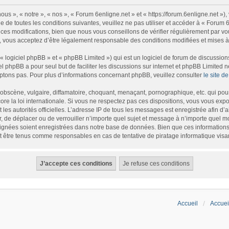
us », « notre », « nos », « Forum 6enligne.net » et « https://forum.6enligne.net »
 de toutes les conditions suivantes, veuillez ne pas utiliser et accéder à « Forum
es modifications, bien que nous vous conseillons de vérifier régulièrement par vou
, vous acceptez d’être légalement responsable des conditions modifiées et mises à 
logiciel phpBB » et « phpBB Limited ») qui est un logiciel de forum de discussion
iel phpBB a pour seul but de faciliter les discussions sur internet et phpBB Limite
tons pas. Pour plus d’informations concernant phpBB, veuillez consulter
le site 
bscène, vulgaire, diffamatoire, choquant, menaçant, pornographique, etc. qui pourr
re la loi internationale. Si vous ne respectez pas ces dispositions, vous vous exp
et les autorités officielles. L’adresse IP de tous les messages est enregistrée afin d
r, de déplacer ou de verrouiller n’importe quel sujet et message à n’importe quel m
gnées soient enregistrées dans notre base de données. Bien que ces informations n
t être tenus comme responsables en cas de tentative de piratage informatique vis
Accueil
Accuei