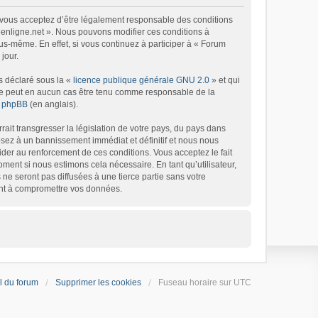
), vous acceptez d’être légalement responsable des conditions
 6enligne.net ». Nous pouvons modifier ces conditions à
s-même. En effet, si vous continuez à participer à « Forum
jour.
s déclaré sous la «
licence publique générale GNU 2.0
» et qui
d ne peut en aucun cas être tenu comme responsable de la
de phpBB
(en anglais).
ait transgresser la législation de votre pays, du pays dans
osez à un bannissement immédiat et définitif et nous nous
’aider au renforcement de ces conditions. Vous acceptez le fait
oment si nous estimons cela nécessaire. En tant qu’utilisateur,
e seront pas diffusées à une tierce partie sans votre
ant à compromettre vos données.
l du forum
Supprimer les cookies
Fuseau horaire sur
UTC