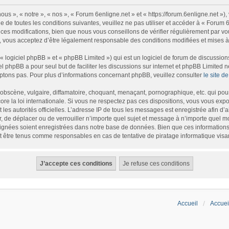
us », « notre », « nos », « Forum 6enligne.net » et « https://forum.6enligne.net »
 de toutes les conditions suivantes, veuillez ne pas utiliser et accéder à « Forum
es modifications, bien que nous vous conseillons de vérifier régulièrement par vou
, vous acceptez d’être légalement responsable des conditions modifiées et mises à 
logiciel phpBB » et « phpBB Limited ») qui est un logiciel de forum de discussion
iel phpBB a pour seul but de faciliter les discussions sur internet et phpBB Limite
tons pas. Pour plus d’informations concernant phpBB, veuillez consulter
le site 
bscène, vulgaire, diffamatoire, choquant, menaçant, pornographique, etc. qui pourr
re la loi internationale. Si vous ne respectez pas ces dispositions, vous vous exp
et les autorités officielles. L’adresse IP de tous les messages est enregistrée afin d
r, de déplacer ou de verrouiller n’importe quel sujet et message à n’importe quel m
gnées soient enregistrées dans notre base de données. Bien que ces informations n
t être tenus comme responsables en cas de tentative de piratage informatique vis
Accueil
Accuei