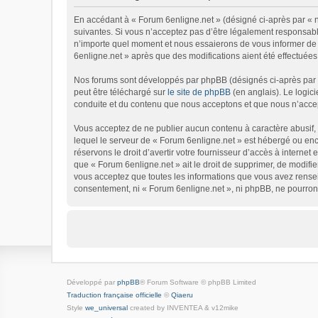
En accédant à « Forum 6enligne.net » (désigné ci-après par « no
suivantes. Si vous n’acceptez pas d’être légalement responsable
n’importe quel moment et nous essaierons de vous informer de c
6enligne.net » après que des modifications aient été effectuées
Nos forums sont développés par phpBB (désignés ci-après par « 
peut être téléchargé sur
le site de phpBB
(en anglais). Le logic
conduite et du contenu que nous acceptons et que nous n’accep
Vous acceptez de ne publier aucun contenu à caractère abusif, o
lequel le serveur de « Forum 6enligne.net » est hébergé ou enco
réservons le droit d’avertir votre fournisseur d’accès à internet 
que « Forum 6enligne.net » ait le droit de supprimer, de modifie
vous acceptez que toutes les informations que vous avez rensei
consentement, ni « Forum 6enligne.net », ni phpBB, ne pourron
Développé par
phpBB
® Forum Software © phpBB Limited
Traduction française officielle
©
Qiaeru
Style
we_universal
created by INVENTEA & v12mike