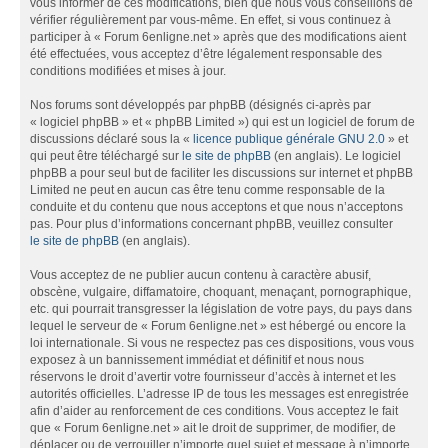
vous informer de ces modifications, bien que nous vous conseillons de
vérifier régulièrement par vous-même. En effet, si vous continuez à
participer à « Forum 6enligne.net » après que des modifications aient
été effectuées, vous acceptez d’être légalement responsable des
conditions modifiées et mises à jour.
Nos forums sont développés par phpBB (désignés ci-après par
« logiciel phpBB » et « phpBB Limited ») qui est un logiciel de forum de
discussions déclaré sous la «
licence publique générale GNU 2.0
» et
qui peut être téléchargé sur
le site de phpBB
(en anglais). Le logiciel
phpBB a pour seul but de faciliter les discussions sur internet et phpBB
Limited ne peut en aucun cas être tenu comme responsable de la
conduite et du contenu que nous acceptons et que nous n’acceptons
pas. Pour plus d’informations concernant phpBB, veuillez consulter
le site de phpBB
(en anglais).
Vous acceptez de ne publier aucun contenu à caractère abusif,
obscène, vulgaire, diffamatoire, choquant, menaçant, pornographique,
etc. qui pourrait transgresser la législation de votre pays, du pays dans
lequel le serveur de « Forum 6enligne.net » est hébergé ou encore la
loi internationale. Si vous ne respectez pas ces dispositions, vous vous
exposez à un bannissement immédiat et définitif et nous nous
réservons le droit d’avertir votre fournisseur d’accès à internet et les
autorités officielles. L’adresse IP de tous les messages est enregistrée
afin d’aider au renforcement de ces conditions. Vous acceptez le fait
que « Forum 6enligne.net » ait le droit de supprimer, de modifier, de
déplacer ou de verrouiller n’importe quel sujet et message à n’importe