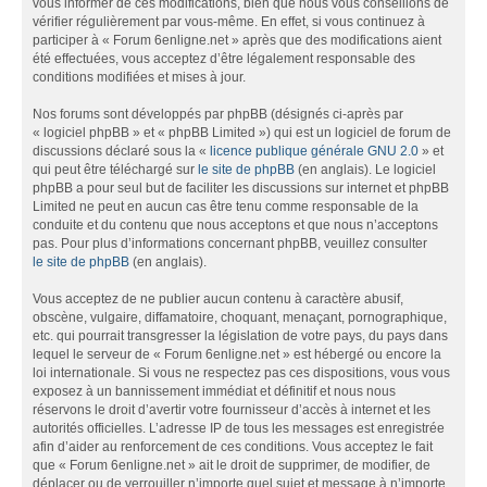
vous informer de ces modifications, bien que nous vous conseillons de
vérifier régulièrement par vous-même. En effet, si vous continuez à
participer à « Forum 6enligne.net » après que des modifications aient
été effectuées, vous acceptez d’être légalement responsable des
conditions modifiées et mises à jour.
Nos forums sont développés par phpBB (désignés ci-après par
« logiciel phpBB » et « phpBB Limited ») qui est un logiciel de forum de
discussions déclaré sous la «
licence publique générale GNU 2.0
» et
qui peut être téléchargé sur
le site de phpBB
(en anglais). Le logiciel
phpBB a pour seul but de faciliter les discussions sur internet et phpBB
Limited ne peut en aucun cas être tenu comme responsable de la
conduite et du contenu que nous acceptons et que nous n’acceptons
pas. Pour plus d’informations concernant phpBB, veuillez consulter
le site de phpBB
(en anglais).
Vous acceptez de ne publier aucun contenu à caractère abusif,
obscène, vulgaire, diffamatoire, choquant, menaçant, pornographique,
etc. qui pourrait transgresser la législation de votre pays, du pays dans
lequel le serveur de « Forum 6enligne.net » est hébergé ou encore la
loi internationale. Si vous ne respectez pas ces dispositions, vous vous
exposez à un bannissement immédiat et définitif et nous nous
réservons le droit d’avertir votre fournisseur d’accès à internet et les
autorités officielles. L’adresse IP de tous les messages est enregistrée
afin d’aider au renforcement de ces conditions. Vous acceptez le fait
que « Forum 6enligne.net » ait le droit de supprimer, de modifier, de
déplacer ou de verrouiller n’importe quel sujet et message à n’importe