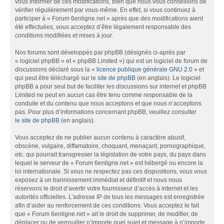
vous informer de ces modifications, bien que nous vous conseillons de
vérifier régulièrement par vous-même. En effet, si vous continuez à
participer à « Forum 6enligne.net » après que des modifications aient
été effectuées, vous acceptez d’être légalement responsable des
conditions modifiées et mises à jour.
Nos forums sont développés par phpBB (désignés ci-après par
« logiciel phpBB » et « phpBB Limited ») qui est un logiciel de forum de
discussions déclaré sous la «
licence publique générale GNU 2.0
» et
qui peut être téléchargé sur
le site de phpBB
(en anglais). Le logiciel
phpBB a pour seul but de faciliter les discussions sur internet et phpBB
Limited ne peut en aucun cas être tenu comme responsable de la
conduite et du contenu que nous acceptons et que nous n’acceptons
pas. Pour plus d’informations concernant phpBB, veuillez consulter
le site de phpBB
(en anglais).
Vous acceptez de ne publier aucun contenu à caractère abusif,
obscène, vulgaire, diffamatoire, choquant, menaçant, pornographique,
etc. qui pourrait transgresser la législation de votre pays, du pays dans
lequel le serveur de « Forum 6enligne.net » est hébergé ou encore la
loi internationale. Si vous ne respectez pas ces dispositions, vous vous
exposez à un bannissement immédiat et définitif et nous nous
réservons le droit d’avertir votre fournisseur d’accès à internet et les
autorités officielles. L’adresse IP de tous les messages est enregistrée
afin d’aider au renforcement de ces conditions. Vous acceptez le fait
que « Forum 6enligne.net » ait le droit de supprimer, de modifier, de
déplacer ou de verrouiller n’importe quel sujet et message à n’importe