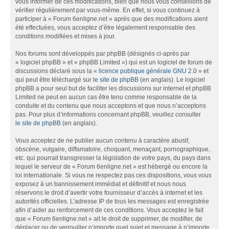
vous informer de ces modifications, bien que nous vous conseillons de
vérifier régulièrement par vous-même. En effet, si vous continuez à
participer à « Forum 6enligne.net » après que des modifications aient
été effectuées, vous acceptez d’être légalement responsable des
conditions modifiées et mises à jour.
Nos forums sont développés par phpBB (désignés ci-après par
« logiciel phpBB » et « phpBB Limited ») qui est un logiciel de forum de
discussions déclaré sous la «
licence publique générale GNU 2.0
» et
qui peut être téléchargé sur
le site de phpBB
(en anglais). Le logiciel
phpBB a pour seul but de faciliter les discussions sur internet et phpBB
Limited ne peut en aucun cas être tenu comme responsable de la
conduite et du contenu que nous acceptons et que nous n’acceptons
pas. Pour plus d’informations concernant phpBB, veuillez consulter
le site de phpBB
(en anglais).
Vous acceptez de ne publier aucun contenu à caractère abusif,
obscène, vulgaire, diffamatoire, choquant, menaçant, pornographique,
etc. qui pourrait transgresser la législation de votre pays, du pays dans
lequel le serveur de « Forum 6enligne.net » est hébergé ou encore la
loi internationale. Si vous ne respectez pas ces dispositions, vous vous
exposez à un bannissement immédiat et définitif et nous nous
réservons le droit d’avertir votre fournisseur d’accès à internet et les
autorités officielles. L’adresse IP de tous les messages est enregistrée
afin d’aider au renforcement de ces conditions. Vous acceptez le fait
que « Forum 6enligne.net » ait le droit de supprimer, de modifier, de
déplacer ou de verrouiller n’importe quel sujet et message à n’importe