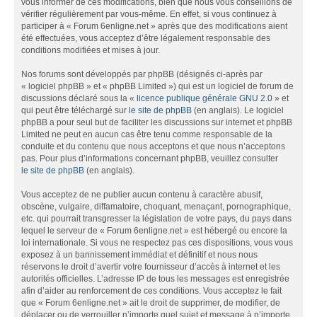
vous informer de ces modifications, bien que nous vous conseillons de
vérifier régulièrement par vous-même. En effet, si vous continuez à
participer à « Forum 6enligne.net » après que des modifications aient
été effectuées, vous acceptez d’être légalement responsable des
conditions modifiées et mises à jour.
Nos forums sont développés par phpBB (désignés ci-après par
« logiciel phpBB » et « phpBB Limited ») qui est un logiciel de forum de
discussions déclaré sous la «
licence publique générale GNU 2.0
» et
qui peut être téléchargé sur
le site de phpBB
(en anglais). Le logiciel
phpBB a pour seul but de faciliter les discussions sur internet et phpBB
Limited ne peut en aucun cas être tenu comme responsable de la
conduite et du contenu que nous acceptons et que nous n’acceptons
pas. Pour plus d’informations concernant phpBB, veuillez consulter
le site de phpBB
(en anglais).
Vous acceptez de ne publier aucun contenu à caractère abusif,
obscène, vulgaire, diffamatoire, choquant, menaçant, pornographique,
etc. qui pourrait transgresser la législation de votre pays, du pays dans
lequel le serveur de « Forum 6enligne.net » est hébergé ou encore la
loi internationale. Si vous ne respectez pas ces dispositions, vous vous
exposez à un bannissement immédiat et définitif et nous nous
réservons le droit d’avertir votre fournisseur d’accès à internet et les
autorités officielles. L’adresse IP de tous les messages est enregistrée
afin d’aider au renforcement de ces conditions. Vous acceptez le fait
que « Forum 6enligne.net » ait le droit de supprimer, de modifier, de
déplacer ou de verrouiller n’importe quel sujet et message à n’importe