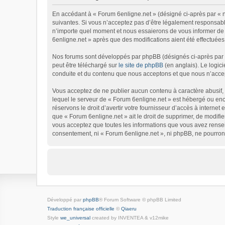
En accédant à « Forum 6enligne.net » (désigné ci-après par « no
suivantes. Si vous n’acceptez pas d’être légalement responsable
n’importe quel moment et nous essaierons de vous informer de c
6enligne.net » après que des modifications aient été effectuées
Nos forums sont développés par phpBB (désignés ci-après par « 
peut être téléchargé sur
le site de phpBB
(en anglais). Le logic
conduite et du contenu que nous acceptons et que nous n’accep
Vous acceptez de ne publier aucun contenu à caractère abusif, o
lequel le serveur de « Forum 6enligne.net » est hébergé ou enco
réservons le droit d’avertir votre fournisseur d’accès à internet 
que « Forum 6enligne.net » ait le droit de supprimer, de modifie
vous acceptez que toutes les informations que vous avez rensei
consentement, ni « Forum 6enligne.net », ni phpBB, ne pourron
Développé par
phpBB
® Forum Software © phpBB Limited
Traduction française officielle
©
Qiaeru
Style
we_universal
created by INVENTEA & v12mike