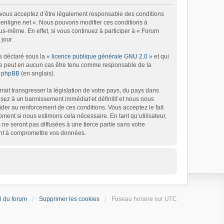
), vous acceptez d’être légalement responsable des conditions
 6enligne.net ». Nous pouvons modifier ces conditions à
s-même. En effet, si vous continuez à participer à « Forum
jour.
s déclaré sous la «
licence publique générale GNU 2.0
» et qui
d ne peut en aucun cas être tenu comme responsable de la
de phpBB
(en anglais).
ait transgresser la législation de votre pays, du pays dans
osez à un bannissement immédiat et définitif et nous nous
’aider au renforcement de ces conditions. Vous acceptez le fait
oment si nous estimons cela nécessaire. En tant qu’utilisateur,
e seront pas diffusées à une tierce partie sans votre
ant à compromettre vos données.
l du forum
Supprimer les cookies
Fuseau horaire sur
UTC