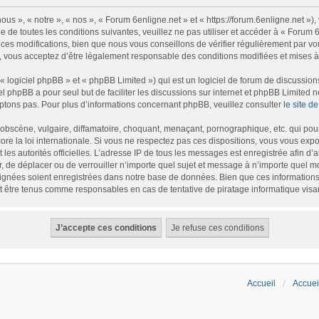
us », « notre », « nos », « Forum 6enligne.net » et « https://forum.6enligne.net »
 de toutes les conditions suivantes, veuillez ne pas utiliser et accéder à « Forum
es modifications, bien que nous vous conseillons de vérifier régulièrement par vou
, vous acceptez d’être légalement responsable des conditions modifiées et mises à 
logiciel phpBB » et « phpBB Limited ») qui est un logiciel de forum de discussion
iel phpBB a pour seul but de faciliter les discussions sur internet et phpBB Limite
tons pas. Pour plus d’informations concernant phpBB, veuillez consulter
le site 
bscène, vulgaire, diffamatoire, choquant, menaçant, pornographique, etc. qui pourr
re la loi internationale. Si vous ne respectez pas ces dispositions, vous vous exp
et les autorités officielles. L’adresse IP de tous les messages est enregistrée afin d
r, de déplacer ou de verrouiller n’importe quel sujet et message à n’importe quel m
gnées soient enregistrées dans notre base de données. Bien que ces informations n
t être tenus comme responsables en cas de tentative de piratage informatique vis
Accueil
Accuei