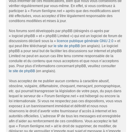
vous informer de ces modifications, bien que nous vous conseillons de
vérifier régulièrement par vous-même. En effet, si vous continuez à
participer à « Forum 6enligne.net » après que des modifications aient
été effectuées, vous acceptez d’être légalement responsable des
conditions modifiées et mises à jour.
Nos forums sont développés par phpBB (désignés ci-après par
« logiciel phpBB » et « phpBB Limited ») qui est un logiciel de forum de
discussions déclaré sous la «
licence publique générale GNU 2.0
» et
qui peut être téléchargé sur
le site de phpBB
(en anglais). Le logiciel
phpBB a pour seul but de faciliter les discussions sur internet et phpBB
Limited ne peut en aucun cas être tenu comme responsable de la
conduite et du contenu que nous acceptons et que nous n’acceptons
pas. Pour plus d’informations concernant phpBB, veuillez consulter
le site de phpBB
(en anglais).
Vous acceptez de ne publier aucun contenu à caractère abusif,
obscène, vulgaire, diffamatoire, choquant, menaçant, pornographique,
etc. qui pourrait transgresser la législation de votre pays, du pays dans
lequel le serveur de « Forum 6enligne.net » est hébergé ou encore la
loi internationale. Si vous ne respectez pas ces dispositions, vous vous
exposez à un bannissement immédiat et définitif et nous nous
réservons le droit d’avertir votre fournisseur d’accès à internet et les
autorités officielles. L’adresse IP de tous les messages est enregistrée
afin d’aider au renforcement de ces conditions. Vous acceptez le fait
que « Forum 6enligne.net » ait le droit de supprimer, de modifier, de
déplacer ou de verrouiller n’importe quel sujet et message à n’importe