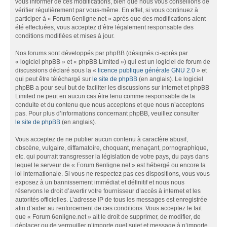
vous informer de ces modifications, bien que nous vous conseillons de
vérifier régulièrement par vous-même. En effet, si vous continuez à
participer à « Forum 6enligne.net » après que des modifications aient
été effectuées, vous acceptez d’être légalement responsable des
conditions modifiées et mises à jour.
Nos forums sont développés par phpBB (désignés ci-après par
« logiciel phpBB » et « phpBB Limited ») qui est un logiciel de forum de
discussions déclaré sous la «
licence publique générale GNU 2.0
» et
qui peut être téléchargé sur
le site de phpBB
(en anglais). Le logiciel
phpBB a pour seul but de faciliter les discussions sur internet et phpBB
Limited ne peut en aucun cas être tenu comme responsable de la
conduite et du contenu que nous acceptons et que nous n’acceptons
pas. Pour plus d’informations concernant phpBB, veuillez consulter
le site de phpBB
(en anglais).
Vous acceptez de ne publier aucun contenu à caractère abusif,
obscène, vulgaire, diffamatoire, choquant, menaçant, pornographique,
etc. qui pourrait transgresser la législation de votre pays, du pays dans
lequel le serveur de « Forum 6enligne.net » est hébergé ou encore la
loi internationale. Si vous ne respectez pas ces dispositions, vous vous
exposez à un bannissement immédiat et définitif et nous nous
réservons le droit d’avertir votre fournisseur d’accès à internet et les
autorités officielles. L’adresse IP de tous les messages est enregistrée
afin d’aider au renforcement de ces conditions. Vous acceptez le fait
que « Forum 6enligne.net » ait le droit de supprimer, de modifier, de
déplacer ou de verrouiller n’importe quel sujet et message à n’importe