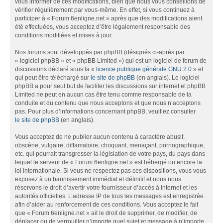
vous informer de ces modifications, bien que nous vous conseillons de
vérifier régulièrement par vous-même. En effet, si vous continuez à
participer à « Forum 6enligne.net » après que des modifications aient
été effectuées, vous acceptez d’être légalement responsable des
conditions modifiées et mises à jour.
Nos forums sont développés par phpBB (désignés ci-après par
« logiciel phpBB » et « phpBB Limited ») qui est un logiciel de forum de
discussions déclaré sous la «
licence publique générale GNU 2.0
» et
qui peut être téléchargé sur
le site de phpBB
(en anglais). Le logiciel
phpBB a pour seul but de faciliter les discussions sur internet et phpBB
Limited ne peut en aucun cas être tenu comme responsable de la
conduite et du contenu que nous acceptons et que nous n’acceptons
pas. Pour plus d’informations concernant phpBB, veuillez consulter
le site de phpBB
(en anglais).
Vous acceptez de ne publier aucun contenu à caractère abusif,
obscène, vulgaire, diffamatoire, choquant, menaçant, pornographique,
etc. qui pourrait transgresser la législation de votre pays, du pays dans
lequel le serveur de « Forum 6enligne.net » est hébergé ou encore la
loi internationale. Si vous ne respectez pas ces dispositions, vous vous
exposez à un bannissement immédiat et définitif et nous nous
réservons le droit d’avertir votre fournisseur d’accès à internet et les
autorités officielles. L’adresse IP de tous les messages est enregistrée
afin d’aider au renforcement de ces conditions. Vous acceptez le fait
que « Forum 6enligne.net » ait le droit de supprimer, de modifier, de
déplacer ou de verrouiller n’importe quel sujet et message à n’importe