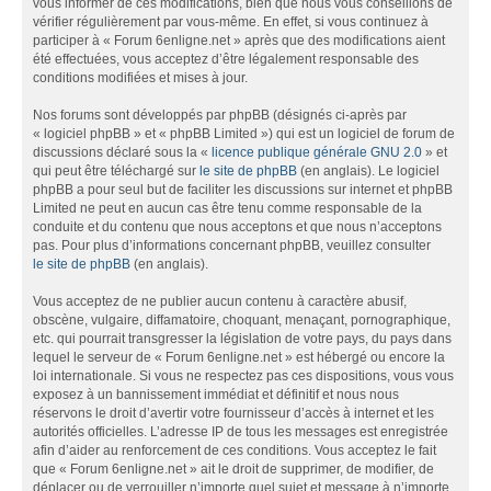
vous informer de ces modifications, bien que nous vous conseillons de
vérifier régulièrement par vous-même. En effet, si vous continuez à
participer à « Forum 6enligne.net » après que des modifications aient
été effectuées, vous acceptez d’être légalement responsable des
conditions modifiées et mises à jour.
Nos forums sont développés par phpBB (désignés ci-après par
« logiciel phpBB » et « phpBB Limited ») qui est un logiciel de forum de
discussions déclaré sous la «
licence publique générale GNU 2.0
» et
qui peut être téléchargé sur
le site de phpBB
(en anglais). Le logiciel
phpBB a pour seul but de faciliter les discussions sur internet et phpBB
Limited ne peut en aucun cas être tenu comme responsable de la
conduite et du contenu que nous acceptons et que nous n’acceptons
pas. Pour plus d’informations concernant phpBB, veuillez consulter
le site de phpBB
(en anglais).
Vous acceptez de ne publier aucun contenu à caractère abusif,
obscène, vulgaire, diffamatoire, choquant, menaçant, pornographique,
etc. qui pourrait transgresser la législation de votre pays, du pays dans
lequel le serveur de « Forum 6enligne.net » est hébergé ou encore la
loi internationale. Si vous ne respectez pas ces dispositions, vous vous
exposez à un bannissement immédiat et définitif et nous nous
réservons le droit d’avertir votre fournisseur d’accès à internet et les
autorités officielles. L’adresse IP de tous les messages est enregistrée
afin d’aider au renforcement de ces conditions. Vous acceptez le fait
que « Forum 6enligne.net » ait le droit de supprimer, de modifier, de
déplacer ou de verrouiller n’importe quel sujet et message à n’importe