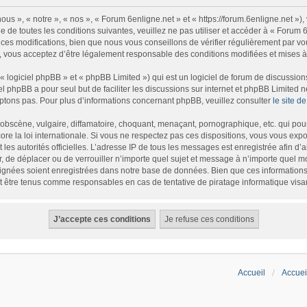
us », « notre », « nos », « Forum 6enligne.net » et « https://forum.6enligne.net »
 de toutes les conditions suivantes, veuillez ne pas utiliser et accéder à « Forum
es modifications, bien que nous vous conseillons de vérifier régulièrement par vou
, vous acceptez d’être légalement responsable des conditions modifiées et mises à 
logiciel phpBB » et « phpBB Limited ») qui est un logiciel de forum de discussion
iel phpBB a pour seul but de faciliter les discussions sur internet et phpBB Limite
tons pas. Pour plus d’informations concernant phpBB, veuillez consulter
le site 
bscène, vulgaire, diffamatoire, choquant, menaçant, pornographique, etc. qui pourr
re la loi internationale. Si vous ne respectez pas ces dispositions, vous vous exp
et les autorités officielles. L’adresse IP de tous les messages est enregistrée afin d
r, de déplacer ou de verrouiller n’importe quel sujet et message à n’importe quel m
gnées soient enregistrées dans notre base de données. Bien que ces informations n
t être tenus comme responsables en cas de tentative de piratage informatique vis
Accueil
Accuei