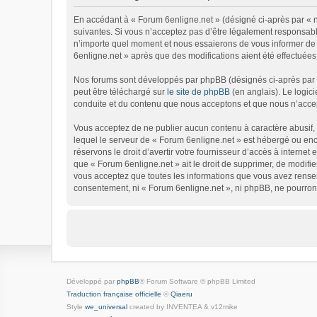
En accédant à « Forum 6enligne.net » (désigné ci-après par « no
suivantes. Si vous n’acceptez pas d’être légalement responsable
n’importe quel moment et nous essaierons de vous informer de c
6enligne.net » après que des modifications aient été effectuées
Nos forums sont développés par phpBB (désignés ci-après par « 
peut être téléchargé sur
le site de phpBB
(en anglais). Le logic
conduite et du contenu que nous acceptons et que nous n’accep
Vous acceptez de ne publier aucun contenu à caractère abusif, o
lequel le serveur de « Forum 6enligne.net » est hébergé ou enco
réservons le droit d’avertir votre fournisseur d’accès à internet 
que « Forum 6enligne.net » ait le droit de supprimer, de modifie
vous acceptez que toutes les informations que vous avez rensei
consentement, ni « Forum 6enligne.net », ni phpBB, ne pourron
Développé par
phpBB
® Forum Software © phpBB Limited
Traduction française officielle
©
Qiaeru
Style
we_universal
created by INVENTEA & v12mike