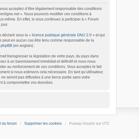
), vous acceptez d’être légalement responsable des conditions
 6enligne.net ». Nous pouvons modifier ces conditions à
s-même. En effet, si vous continuez à participer à « Forum
jour.
s déclaré sous la «
licence publique générale GNU 2.0
» et qui
d ne peut en aucun cas être tenu comme responsable de la
de phpBB
(en anglais).
ait transgresser la législation de votre pays, du pays dans
osez à un bannissement immédiat et définitif et nous nous
’aider au renforcement de ces conditions. Vous acceptez le fait
oment si nous estimons cela nécessaire. En tant qu’utilisateur,
e seront pas diffusées à une tierce partie sans votre
ant à compromettre vos données.
l du forum
Supprimer les cookies
Fuseau horaire sur
UTC