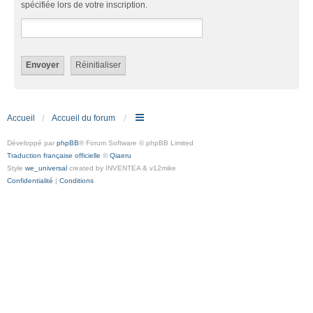
spécifiée lors de votre inscription.
Accueil
Accueil du forum
Développé par
phpBB
® Forum Software © phpBB Limited
Traduction française officielle
©
Qiaeru
Style
we_universal
created by INVENTEA & v12mike
Confidentialité
|
Conditions