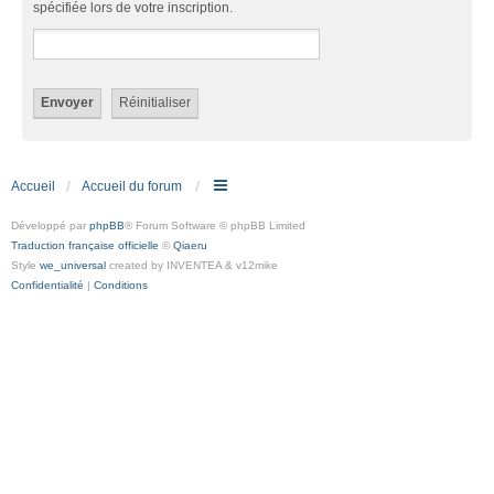
spécifiée lors de votre inscription.
Accueil
Accueil du forum
Développé par
phpBB
® Forum Software © phpBB Limited
Traduction française officielle
©
Qiaeru
Style
we_universal
created by INVENTEA & v12mike
Confidentialité
|
Conditions