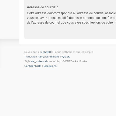
Adresse de courriel :
Cette adresse doit correspondre à l’adresse de courriel associé
vous ne l’avez jamais modifié depuis le panneau de contrôle de l’u
de l’adresse de courriel que vous avez spécifiée lors de votre in
Développé par
phpBB
® Forum Software © phpBB Limited
Traduction française officielle
©
Qiaeru
Style
we_universal
created by INVENTEA & v12mike
Confidentialité
|
Conditions