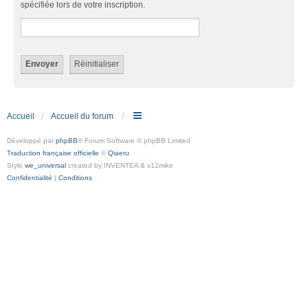
spécifiée lors de votre inscription.
Accueil
Accueil du forum
Développé par
phpBB
® Forum Software © phpBB Limited
Traduction française officielle
©
Qiaeru
Style
we_universal
created by INVENTEA & v12mike
Confidentialité
|
Conditions