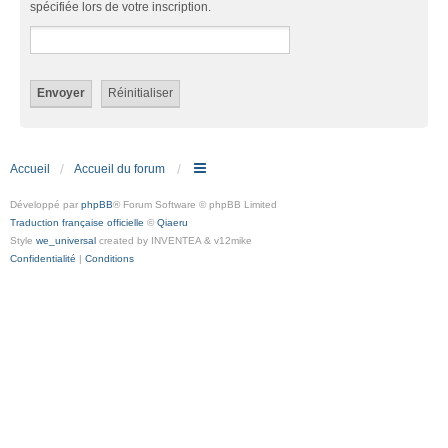
spécifiée lors de votre inscription.
Accueil
Accueil du forum
Développé par
phpBB
® Forum Software © phpBB Limited
Traduction française officielle
©
Qiaeru
Style
we_universal
created by INVENTEA & v12mike
Confidentialité
|
Conditions