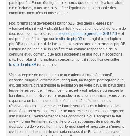
participer à « Forum 6enligne.net » après que des modifications aient
été effectuées, vous acceptez d’être légalement responsable des
conditions modifiées et mises à jour.
Nos forums sont développés par phpBB (désignés ci-après par
« logiciel phpBB » et « phpBB Limited ») qui est un logiciel de forum de
discussions déclaré sous la «
licence publique générale GNU 2.0
» et
qui peut être téléchargé sur
le site de phpBB
(en anglais). Le logiciel
phpBB a pour seul but de faciliter les discussions sur internet et phpBB
Limited ne peut en aucun cas être tenu comme responsable de la
conduite et du contenu que nous acceptons et que nous n’acceptons
pas. Pour plus d’informations concernant phpBB, veuillez consulter
le site de phpBB
(en anglais).
Vous acceptez de ne publier aucun contenu à caractère abusif,
obscène, vulgaire, diffamatoire, choquant, menaçant, pornographique,
etc. qui pourrait transgresser la législation de votre pays, du pays dans
lequel le serveur de « Forum 6enligne.net » est hébergé ou encore la
loi internationale. Si vous ne respectez pas ces dispositions, vous vous
exposez à un bannissement immédiat et définitif et nous nous
réservons le droit d’avertir votre fournisseur d’accès à internet et les
autorités officielles. L’adresse IP de tous les messages est enregistrée
afin d’aider au renforcement de ces conditions. Vous acceptez le fait
que « Forum 6enligne.net » ait le droit de supprimer, de modifier, de
déplacer ou de verrouiller n’importe quel sujet et message à n’importe
quel moment si nous estimons cela nécessaire. En tant qu’utilisateur,