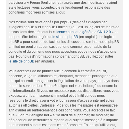
participer à « Forum 6enligne.net » après que des modifications aient
été effectuées, vous acceptez d’être légalement responsable des
conditions modifiées et mises à jour.
Nos forums sont développés par phpBB (désignés ci-après par
« logiciel phpBB » et « phpBB Limited ») qui est un logiciel de forum de
discussions déclaré sous la «
licence publique générale GNU 2.0
» et
qui peut être téléchargé sur
le site de phpBB
(en anglais). Le logiciel
phpBB a pour seul but de faciliter les discussions sur internet et phpBB
Limited ne peut en aucun cas être tenu comme responsable de la
conduite et du contenu que nous acceptons et que nous n’acceptons
pas. Pour plus d’informations concernant phpBB, veuillez consulter
le site de phpBB
(en anglais).
Vous acceptez de ne publier aucun contenu à caractère abusif,
obscène, vulgaire, diffamatoire, choquant, menaçant, pornographique,
etc. qui pourrait transgresser la législation de votre pays, du pays dans
lequel le serveur de « Forum 6enligne.net » est hébergé ou encore la
loi internationale. Si vous ne respectez pas ces dispositions, vous vous
exposez à un bannissement immédiat et définitif et nous nous
réservons le droit d’avertir votre fournisseur d’accès à internet et les
autorités officielles. L’adresse IP de tous les messages est enregistrée
afin d’aider au renforcement de ces conditions. Vous acceptez le fait
que « Forum 6enligne.net » ait le droit de supprimer, de modifier, de
déplacer ou de verrouiller n’importe quel sujet et message à n’importe
quel moment si nous estimons cela nécessaire. En tant qu’utilisateur,