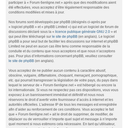
participer à « Forum 6enligne.net » après que des modifications aient
été effectuées, vous acceptez d’être légalement responsable des
conditions modifiées et mises à jour.
Nos forums sont développés par phpBB (désignés ci-après par
« logiciel phpBB » et « phpBB Limited ») qui est un logiciel de forum de
discussions déclaré sous la «
licence publique générale GNU 2.0
» et
qui peut être téléchargé sur
le site de phpBB
(en anglais). Le logiciel
phpBB a pour seul but de faciliter les discussions sur internet et phpBB
Limited ne peut en aucun cas être tenu comme responsable de la
conduite et du contenu que nous acceptons et que nous n’acceptons
pas. Pour plus d’informations concernant phpBB, veuillez consulter
le site de phpBB
(en anglais).
Vous acceptez de ne publier aucun contenu à caractère abusif,
obscène, vulgaire, diffamatoire, choquant, menaçant, pornographique,
etc. qui pourrait transgresser la législation de votre pays, du pays dans
lequel le serveur de « Forum 6enligne.net » est hébergé ou encore la
loi internationale. Si vous ne respectez pas ces dispositions, vous vous
exposez à un bannissement immédiat et définitif et nous nous
réservons le droit d’avertir votre fournisseur d’accès à internet et les
autorités officielles. L’adresse IP de tous les messages est enregistrée
afin d’aider au renforcement de ces conditions. Vous acceptez le fait
que « Forum 6enligne.net » ait le droit de supprimer, de modifier, de
déplacer ou de verrouiller n’importe quel sujet et message à n’importe
quel moment si nous estimons cela nécessaire. En tant qu’utilisateur,