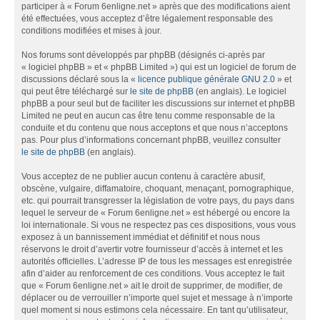
participer à « Forum 6enligne.net » après que des modifications aient
été effectuées, vous acceptez d’être légalement responsable des
conditions modifiées et mises à jour.
Nos forums sont développés par phpBB (désignés ci-après par
« logiciel phpBB » et « phpBB Limited ») qui est un logiciel de forum de
discussions déclaré sous la «
licence publique générale GNU 2.0
» et
qui peut être téléchargé sur
le site de phpBB
(en anglais). Le logiciel
phpBB a pour seul but de faciliter les discussions sur internet et phpBB
Limited ne peut en aucun cas être tenu comme responsable de la
conduite et du contenu que nous acceptons et que nous n’acceptons
pas. Pour plus d’informations concernant phpBB, veuillez consulter
le site de phpBB
(en anglais).
Vous acceptez de ne publier aucun contenu à caractère abusif,
obscène, vulgaire, diffamatoire, choquant, menaçant, pornographique,
etc. qui pourrait transgresser la législation de votre pays, du pays dans
lequel le serveur de « Forum 6enligne.net » est hébergé ou encore la
loi internationale. Si vous ne respectez pas ces dispositions, vous vous
exposez à un bannissement immédiat et définitif et nous nous
réservons le droit d’avertir votre fournisseur d’accès à internet et les
autorités officielles. L’adresse IP de tous les messages est enregistrée
afin d’aider au renforcement de ces conditions. Vous acceptez le fait
que « Forum 6enligne.net » ait le droit de supprimer, de modifier, de
déplacer ou de verrouiller n’importe quel sujet et message à n’importe
quel moment si nous estimons cela nécessaire. En tant qu’utilisateur,