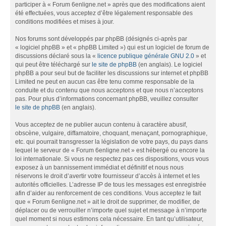
participer à « Forum 6enligne.net » après que des modifications aient
été effectuées, vous acceptez d’être légalement responsable des
conditions modifiées et mises à jour.
Nos forums sont développés par phpBB (désignés ci-après par
« logiciel phpBB » et « phpBB Limited ») qui est un logiciel de forum de
discussions déclaré sous la «
licence publique générale GNU 2.0
» et
qui peut être téléchargé sur
le site de phpBB
(en anglais). Le logiciel
phpBB a pour seul but de faciliter les discussions sur internet et phpBB
Limited ne peut en aucun cas être tenu comme responsable de la
conduite et du contenu que nous acceptons et que nous n’acceptons
pas. Pour plus d’informations concernant phpBB, veuillez consulter
le site de phpBB
(en anglais).
Vous acceptez de ne publier aucun contenu à caractère abusif,
obscène, vulgaire, diffamatoire, choquant, menaçant, pornographique,
etc. qui pourrait transgresser la législation de votre pays, du pays dans
lequel le serveur de « Forum 6enligne.net » est hébergé ou encore la
loi internationale. Si vous ne respectez pas ces dispositions, vous vous
exposez à un bannissement immédiat et définitif et nous nous
réservons le droit d’avertir votre fournisseur d’accès à internet et les
autorités officielles. L’adresse IP de tous les messages est enregistrée
afin d’aider au renforcement de ces conditions. Vous acceptez le fait
que « Forum 6enligne.net » ait le droit de supprimer, de modifier, de
déplacer ou de verrouiller n’importe quel sujet et message à n’importe
quel moment si nous estimons cela nécessaire. En tant qu’utilisateur,