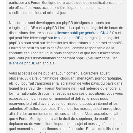
participer à « Forum 6enligne.net » après que des modifications aient
été effectuées, vous acceptez d’être légalement responsable des
conditions modifiées et mises à jour.
Nos forums sont développés par phpBB (désignés ci-après par
« logiciel phpBB » et « phpBB Limited ») qui est un logiciel de forum de
discussions déclaré sous la «
licence publique générale GNU 2.0
» et
qui peut être téléchargé sur
le site de phpBB
(en anglais). Le logiciel
phpBB a pour seul but de faciliter les discussions sur internet et phpBB
Limited ne peut en aucun cas être tenu comme responsable de la
conduite et du contenu que nous acceptons et que nous n’acceptons
pas. Pour plus d’informations concernant phpBB, veuillez consulter
le site de phpBB
(en anglais).
Vous acceptez de ne publier aucun contenu à caractère abusif,
obscène, vulgaire, diffamatoire, choquant, menaçant, pornographique,
etc. qui pourrait transgresser la législation de votre pays, du pays dans
lequel le serveur de « Forum 6enligne.net » est hébergé ou encore la
loi internationale. Si vous ne respectez pas ces dispositions, vous vous
exposez à un bannissement immédiat et définitif et nous nous
réservons le droit d’avertir votre fournisseur d’accès à internet et les
autorités officielles. L’adresse IP de tous les messages est enregistrée
afin d’aider au renforcement de ces conditions. Vous acceptez le fait
que « Forum 6enligne.net » ait le droit de supprimer, de modifier, de
déplacer ou de verrouiller n’importe quel sujet et message à n’importe
quel moment si nous estimons cela nécessaire. En tant qu’utilisateur,