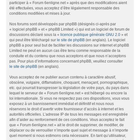
participer à « Forum 6enligne.net » après que des modifications aient
été effectuées, vous acceptez d’être légalement responsable des
conditions modifiées et mises à jour.
Nos forums sont développés par phpBB (désignés ci-après par
« logiciel phpBB » et « phpBB Limited ») qui est un logiciel de forum de
discussions déclaré sous la «
licence publique générale GNU 2.0
» et
qui peut être téléchargé sur
le site de phpBB
(en anglais). Le logiciel
phpBB a pour seul but de faciliter les discussions sur internet et phpBB
Limited ne peut en aucun cas être tenu comme responsable de la
conduite et du contenu que nous acceptons et que nous n’acceptons
pas. Pour plus d’informations concernant phpBB, veuillez consulter
le site de phpBB
(en anglais).
Vous acceptez de ne publier aucun contenu à caractère abusif,
obscène, vulgaire, diffamatoire, choquant, menaçant, pornographique,
etc. qui pourrait transgresser la législation de votre pays, du pays dans
lequel le serveur de « Forum 6enligne.net » est hébergé ou encore la
loi internationale. Si vous ne respectez pas ces dispositions, vous vous
exposez à un bannissement immédiat et définitif et nous nous
réservons le droit d’avertir votre fournisseur d’accès à internet et les
autorités officielles. L’adresse IP de tous les messages est enregistrée
afin d’aider au renforcement de ces conditions. Vous acceptez le fait
que « Forum 6enligne.net » ait le droit de supprimer, de modifier, de
déplacer ou de verrouiller n’importe quel sujet et message à n’importe
quel moment si nous estimons cela nécessaire. En tant qu’utilisateur,