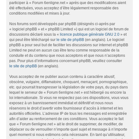
participer à « Forum 6enligne.net » après que des modifications aient
été effectuées, vous acceptez d’être légalement responsable des
conditions modifiées et mises à jour.
Nos forums sont développés par phpBB (désignés ci-après par
« logiciel phpBB » et « phpBB Limited ») qui est un logiciel de forum de
discussions déclaré sous la «
licence publique générale GNU 2.0
» et
qui peut être téléchargé sur
le site de phpBB
(en anglais). Le logiciel
phpBB a pour seul but de faciliter les discussions sur internet et phpBB
Limited ne peut en aucun cas être tenu comme responsable de la
conduite et du contenu que nous acceptons et que nous n’acceptons
pas. Pour plus d’informations concernant phpBB, veuillez consulter
le site de phpBB
(en anglais).
Vous acceptez de ne publier aucun contenu à caractère abusif,
obscène, vulgaire, diffamatoire, choquant, menaçant, pornographique,
etc. qui pourrait transgresser la législation de votre pays, du pays dans
lequel le serveur de « Forum 6enligne.net » est hébergé ou encore la
loi internationale. Si vous ne respectez pas ces dispositions, vous vous
exposez à un bannissement immédiat et définitif et nous nous
réservons le droit d’avertir votre fournisseur d’accès à internet et les
autorités officielles. L’adresse IP de tous les messages est enregistrée
afin d’aider au renforcement de ces conditions. Vous acceptez le fait
que « Forum 6enligne.net » ait le droit de supprimer, de modifier, de
déplacer ou de verrouiller n’importe quel sujet et message à n’importe
quel moment si nous estimons cela nécessaire. En tant qu’utilisateur,