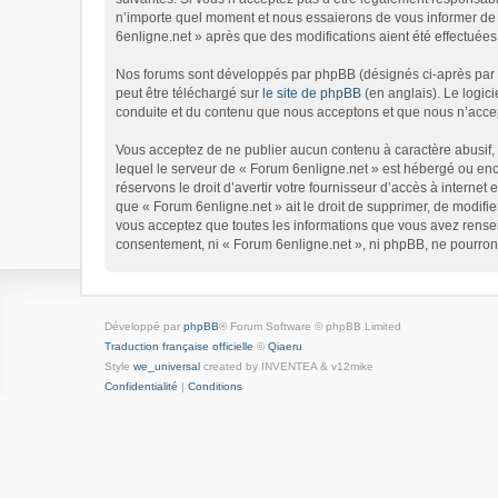
n’importe quel moment et nous essaierons de vous informer de c
6enligne.net » après que des modifications aient été effectuées
Nos forums sont développés par phpBB (désignés ci-après par « 
peut être téléchargé sur
le site de phpBB
(en anglais). Le logic
conduite et du contenu que nous acceptons et que nous n’accep
Vous acceptez de ne publier aucun contenu à caractère abusif, o
lequel le serveur de « Forum 6enligne.net » est hébergé ou enco
réservons le droit d’avertir votre fournisseur d’accès à internet 
que « Forum 6enligne.net » ait le droit de supprimer, de modifie
vous acceptez que toutes les informations que vous avez rensei
consentement, ni « Forum 6enligne.net », ni phpBB, ne pourron
Développé par
phpBB
® Forum Software © phpBB Limited
Traduction française officielle
©
Qiaeru
Style
we_universal
created by INVENTEA & v12mike
Confidentialité
|
Conditions