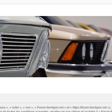
us », « notre », « nos », « Forum 6enligne.net » et « https://forum.6enligne.net »
 de toutes les conditions suivantes, veuillez ne pas utiliser et accéder à « Forum