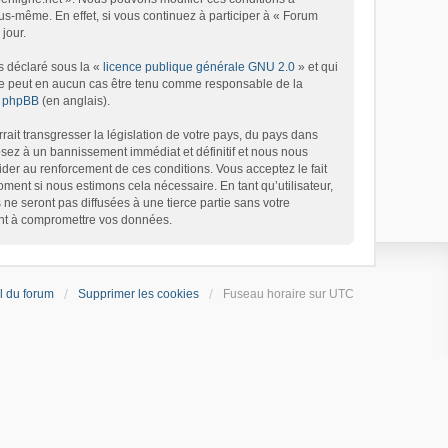
s-même. En effet, si vous continuez à participer à « Forum
jour.
s déclaré sous la «
licence publique générale GNU 2.0
» et qui
d ne peut en aucun cas être tenu comme responsable de la
de phpBB
(en anglais).
ait transgresser la législation de votre pays, du pays dans
osez à un bannissement immédiat et définitif et nous nous
’aider au renforcement de ces conditions. Vous acceptez le fait
oment si nous estimons cela nécessaire. En tant qu’utilisateur,
e seront pas diffusées à une tierce partie sans votre
ant à compromettre vos données.
l du forum
Supprimer les cookies
Fuseau horaire sur
UTC