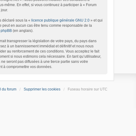
s-même. En effet, si vous continuez à participer à « Forum
jour.
s déclaré sous la «
licence publique générale GNU 2.0
» et qui
d ne peut en aucun cas être tenu comme responsable de la
de phpBB
(en anglais).
ait transgresser la législation de votre pays, du pays dans
osez à un bannissement immédiat et définitif et nous nous
’aider au renforcement de ces conditions. Vous acceptez le fait
oment si nous estimons cela nécessaire. En tant qu’utilisateur,
e seront pas diffusées à une tierce partie sans votre
ant à compromettre vos données.
l du forum
Supprimer les cookies
Fuseau horaire sur
UTC