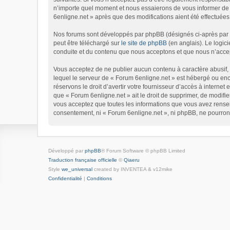
n’importe quel moment et nous essaierons de vous informer de c
6enligne.net » après que des modifications aient été effectuées
Nos forums sont développés par phpBB (désignés ci-après par « 
peut être téléchargé sur
le site de phpBB
(en anglais). Le logic
conduite et du contenu que nous acceptons et que nous n’accep
Vous acceptez de ne publier aucun contenu à caractère abusif, o
lequel le serveur de « Forum 6enligne.net » est hébergé ou enco
réservons le droit d’avertir votre fournisseur d’accès à internet 
que « Forum 6enligne.net » ait le droit de supprimer, de modifie
vous acceptez que toutes les informations que vous avez rensei
consentement, ni « Forum 6enligne.net », ni phpBB, ne pourron
Développé par
phpBB
® Forum Software © phpBB Limited
Traduction française officielle
©
Qiaeru
Style
we_universal
created by INVENTEA & v12mike
Confidentialité
|
Conditions