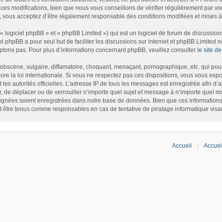
es modifications, bien que nous vous conseillons de vérifier régulièrement par vou
, vous acceptez d’être légalement responsable des conditions modifiées et mises à 
logiciel phpBB » et « phpBB Limited ») qui est un logiciel de forum de discussion
iel phpBB a pour seul but de faciliter les discussions sur internet et phpBB Limite
tons pas. Pour plus d’informations concernant phpBB, veuillez consulter
le site 
bscène, vulgaire, diffamatoire, choquant, menaçant, pornographique, etc. qui pourr
re la loi internationale. Si vous ne respectez pas ces dispositions, vous vous exp
et les autorités officielles. L’adresse IP de tous les messages est enregistrée afin d
r, de déplacer ou de verrouiller n’importe quel sujet et message à n’importe quel m
gnées soient enregistrées dans notre base de données. Bien que ces informations n
t être tenus comme responsables en cas de tentative de piratage informatique vis
Accueil
Accuei