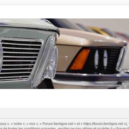
us », « notre », « nos », « Forum 6enligne.net » et « https://forum.6enligne.net »
 de toutes les conditions suivantes, veuillez ne pas utiliser et accéder à « Forum