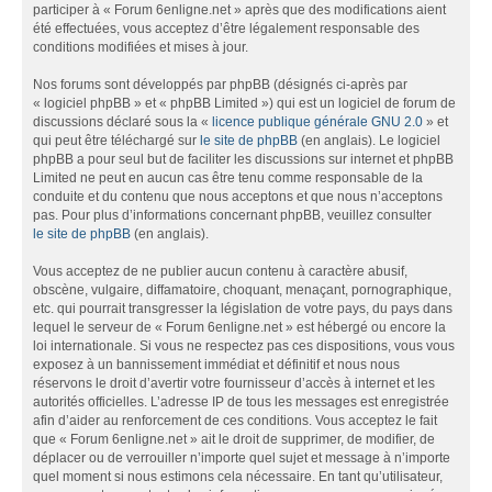
participer à « Forum 6enligne.net » après que des modifications aient
été effectuées, vous acceptez d’être légalement responsable des
conditions modifiées et mises à jour.
Nos forums sont développés par phpBB (désignés ci-après par
« logiciel phpBB » et « phpBB Limited ») qui est un logiciel de forum de
discussions déclaré sous la «
licence publique générale GNU 2.0
» et
qui peut être téléchargé sur
le site de phpBB
(en anglais). Le logiciel
phpBB a pour seul but de faciliter les discussions sur internet et phpBB
Limited ne peut en aucun cas être tenu comme responsable de la
conduite et du contenu que nous acceptons et que nous n’acceptons
pas. Pour plus d’informations concernant phpBB, veuillez consulter
le site de phpBB
(en anglais).
Vous acceptez de ne publier aucun contenu à caractère abusif,
obscène, vulgaire, diffamatoire, choquant, menaçant, pornographique,
etc. qui pourrait transgresser la législation de votre pays, du pays dans
lequel le serveur de « Forum 6enligne.net » est hébergé ou encore la
loi internationale. Si vous ne respectez pas ces dispositions, vous vous
exposez à un bannissement immédiat et définitif et nous nous
réservons le droit d’avertir votre fournisseur d’accès à internet et les
autorités officielles. L’adresse IP de tous les messages est enregistrée
afin d’aider au renforcement de ces conditions. Vous acceptez le fait
que « Forum 6enligne.net » ait le droit de supprimer, de modifier, de
déplacer ou de verrouiller n’importe quel sujet et message à n’importe
quel moment si nous estimons cela nécessaire. En tant qu’utilisateur,