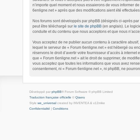
n’importe quel moment et nous essaierons de vous informer de c
6enligne.net » après que des modifications aient été effectuées
Nos forums sont développés par phpBB (désignés ci-après par « 
peut être téléchargé sur
le site de phpBB
(en anglais). Le logic
conduite et du contenu que nous acceptons et que nous n’accep
Vous acceptez de ne publier aucun contenu à caractère abusif, o
lequel le serveur de « Forum 6enligne.net » est hébergé ou enco
réservons le droit d’avertir votre fournisseur d’accès à internet 
que « Forum 6enligne.net » ait le droit de supprimer, de modifie
vous acceptez que toutes les informations que vous avez rensei
consentement, ni « Forum 6enligne.net », ni phpBB, ne pourron
Développé par
phpBB
® Forum Software © phpBB Limited
Traduction française officielle
©
Qiaeru
Style
we_universal
created by INVENTEA & v12mike
Confidentialité
|
Conditions