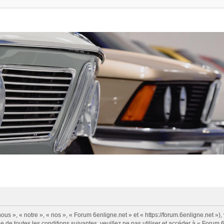
us », « notre », « nos », « Forum 6enligne.net » et « https://forum.6enligne.net »
 de toutes les conditions suivantes, veuillez ne pas utiliser et accéder à « Forum