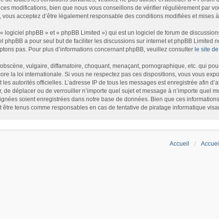
es modifications, bien que nous vous conseillons de vérifier régulièrement par vou
, vous acceptez d’être légalement responsable des conditions modifiées et mises à 
logiciel phpBB » et « phpBB Limited ») qui est un logiciel de forum de discussion
iel phpBB a pour seul but de faciliter les discussions sur internet et phpBB Limite
tons pas. Pour plus d’informations concernant phpBB, veuillez consulter
le site 
bscène, vulgaire, diffamatoire, choquant, menaçant, pornographique, etc. qui pourr
re la loi internationale. Si vous ne respectez pas ces dispositions, vous vous exp
et les autorités officielles. L’adresse IP de tous les messages est enregistrée afin d
r, de déplacer ou de verrouiller n’importe quel sujet et message à n’importe quel m
gnées soient enregistrées dans notre base de données. Bien que ces informations n
t être tenus comme responsables en cas de tentative de piratage informatique vis
Accueil
Accuei