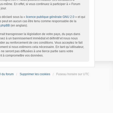
s-même. En effet, si vous continuez à participer à « Forum
jour.
s déclaré sous la «
licence publique générale GNU 2.0
» et qui
d ne peut en aucun cas être tenu comme responsable de la
de phpBB
(en anglais).
ait transgresser la législation de votre pays, du pays dans
osez à un bannissement immédiat et définitif et nous nous
’aider au renforcement de ces conditions. Vous acceptez le fait
oment si nous estimons cela nécessaire. En tant qu’utilisateur,
e seront pas diffusées à une tierce partie sans votre
ant à compromettre vos données.
l du forum
Supprimer les cookies
Fuseau horaire sur
UTC