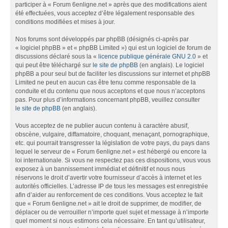
participer à « Forum 6enligne.net » après que des modifications aient
été effectuées, vous acceptez d’être légalement responsable des
conditions modifiées et mises à jour.
Nos forums sont développés par phpBB (désignés ci-après par
« logiciel phpBB » et « phpBB Limited ») qui est un logiciel de forum de
discussions déclaré sous la «
licence publique générale GNU 2.0
» et
qui peut être téléchargé sur
le site de phpBB
(en anglais). Le logiciel
phpBB a pour seul but de faciliter les discussions sur internet et phpBB
Limited ne peut en aucun cas être tenu comme responsable de la
conduite et du contenu que nous acceptons et que nous n’acceptons
pas. Pour plus d’informations concernant phpBB, veuillez consulter
le site de phpBB
(en anglais).
Vous acceptez de ne publier aucun contenu à caractère abusif,
obscène, vulgaire, diffamatoire, choquant, menaçant, pornographique,
etc. qui pourrait transgresser la législation de votre pays, du pays dans
lequel le serveur de « Forum 6enligne.net » est hébergé ou encore la
loi internationale. Si vous ne respectez pas ces dispositions, vous vous
exposez à un bannissement immédiat et définitif et nous nous
réservons le droit d’avertir votre fournisseur d’accès à internet et les
autorités officielles. L’adresse IP de tous les messages est enregistrée
afin d’aider au renforcement de ces conditions. Vous acceptez le fait
que « Forum 6enligne.net » ait le droit de supprimer, de modifier, de
déplacer ou de verrouiller n’importe quel sujet et message à n’importe
quel moment si nous estimons cela nécessaire. En tant qu’utilisateur,