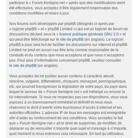
participer à « Forum 6enligne.net » après que des modifications aient
été effectuées, vous acceptez d’être légalement responsable des
conditions modifiées et mises à jour.
Nos forums sont développés par phpBB (désignés ci-après par
« logiciel phpBB » et « phpBB Limited ») qui est un logiciel de forum de
discussions déclaré sous la «
licence publique générale GNU 2.0
» et
qui peut être téléchargé sur
le site de phpBB
(en anglais). Le logiciel
phpBB a pour seul but de faciliter les discussions sur internet et phpBB
Limited ne peut en aucun cas être tenu comme responsable de la
conduite et du contenu que nous acceptons et que nous n’acceptons
pas. Pour plus d’informations concernant phpBB, veuillez consulter
le site de phpBB
(en anglais).
Vous acceptez de ne publier aucun contenu à caractère abusif,
obscène, vulgaire, diffamatoire, choquant, menaçant, pornographique,
etc. qui pourrait transgresser la législation de votre pays, du pays dans
lequel le serveur de « Forum 6enligne.net » est hébergé ou encore la
loi internationale. Si vous ne respectez pas ces dispositions, vous vous
exposez à un bannissement immédiat et définitif et nous nous
réservons le droit d’avertir votre fournisseur d’accès à internet et les
autorités officielles. L’adresse IP de tous les messages est enregistrée
afin d’aider au renforcement de ces conditions. Vous acceptez le fait
que « Forum 6enligne.net » ait le droit de supprimer, de modifier, de
déplacer ou de verrouiller n’importe quel sujet et message à n’importe
quel moment si nous estimons cela nécessaire. En tant qu’utilisateur,