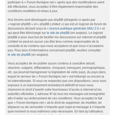
participer à « Forum 6enligne.net » après que des modifications aient
été effectuées, vous acceptez d’être légalement responsable des
conditions modifiées et mises à jour.
Nos forums sont développés par phpBB (désignés ci-après par
« logiciel phpBB » et « phpBB Limited ») qui est un logiciel de forum de
discussions déclaré sous la «
licence publique générale GNU 2.0
» et
qui peut être téléchargé sur
le site de phpBB
(en anglais). Le logiciel
phpBB a pour seul but de faciliter les discussions sur internet et phpBB
Limited ne peut en aucun cas être tenu comme responsable de la
conduite et du contenu que nous acceptons et que nous n’acceptons
pas. Pour plus d’informations concernant phpBB, veuillez consulter
le site de phpBB
(en anglais).
Vous acceptez de ne publier aucun contenu à caractère abusif,
obscène, vulgaire, diffamatoire, choquant, menaçant, pornographique,
etc. qui pourrait transgresser la législation de votre pays, du pays dans
lequel le serveur de « Forum 6enligne.net » est hébergé ou encore la
loi internationale. Si vous ne respectez pas ces dispositions, vous vous
exposez à un bannissement immédiat et définitif et nous nous
réservons le droit d’avertir votre fournisseur d’accès à internet et les
autorités officielles. L’adresse IP de tous les messages est enregistrée
afin d’aider au renforcement de ces conditions. Vous acceptez le fait
que « Forum 6enligne.net » ait le droit de supprimer, de modifier, de
déplacer ou de verrouiller n’importe quel sujet et message à n’importe
quel moment si nous estimons cela nécessaire. En tant qu’utilisateur,