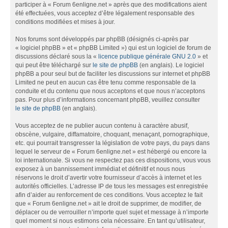
participer à « Forum 6enligne.net » après que des modifications aient
été effectuées, vous acceptez d’être légalement responsable des
conditions modifiées et mises à jour.
Nos forums sont développés par phpBB (désignés ci-après par
« logiciel phpBB » et « phpBB Limited ») qui est un logiciel de forum de
discussions déclaré sous la «
licence publique générale GNU 2.0
» et
qui peut être téléchargé sur
le site de phpBB
(en anglais). Le logiciel
phpBB a pour seul but de faciliter les discussions sur internet et phpBB
Limited ne peut en aucun cas être tenu comme responsable de la
conduite et du contenu que nous acceptons et que nous n’acceptons
pas. Pour plus d’informations concernant phpBB, veuillez consulter
le site de phpBB
(en anglais).
Vous acceptez de ne publier aucun contenu à caractère abusif,
obscène, vulgaire, diffamatoire, choquant, menaçant, pornographique,
etc. qui pourrait transgresser la législation de votre pays, du pays dans
lequel le serveur de « Forum 6enligne.net » est hébergé ou encore la
loi internationale. Si vous ne respectez pas ces dispositions, vous vous
exposez à un bannissement immédiat et définitif et nous nous
réservons le droit d’avertir votre fournisseur d’accès à internet et les
autorités officielles. L’adresse IP de tous les messages est enregistrée
afin d’aider au renforcement de ces conditions. Vous acceptez le fait
que « Forum 6enligne.net » ait le droit de supprimer, de modifier, de
déplacer ou de verrouiller n’importe quel sujet et message à n’importe
quel moment si nous estimons cela nécessaire. En tant qu’utilisateur,