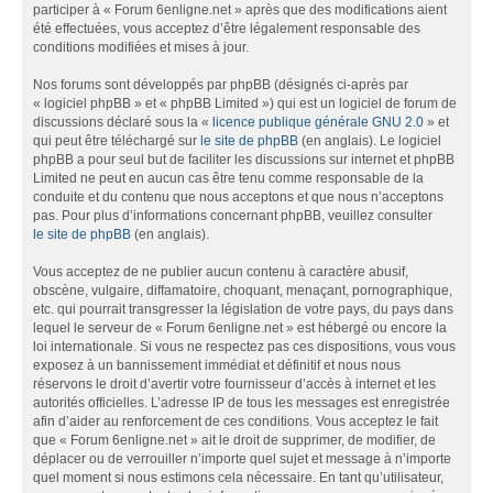
participer à « Forum 6enligne.net » après que des modifications aient
été effectuées, vous acceptez d’être légalement responsable des
conditions modifiées et mises à jour.
Nos forums sont développés par phpBB (désignés ci-après par
« logiciel phpBB » et « phpBB Limited ») qui est un logiciel de forum de
discussions déclaré sous la «
licence publique générale GNU 2.0
» et
qui peut être téléchargé sur
le site de phpBB
(en anglais). Le logiciel
phpBB a pour seul but de faciliter les discussions sur internet et phpBB
Limited ne peut en aucun cas être tenu comme responsable de la
conduite et du contenu que nous acceptons et que nous n’acceptons
pas. Pour plus d’informations concernant phpBB, veuillez consulter
le site de phpBB
(en anglais).
Vous acceptez de ne publier aucun contenu à caractère abusif,
obscène, vulgaire, diffamatoire, choquant, menaçant, pornographique,
etc. qui pourrait transgresser la législation de votre pays, du pays dans
lequel le serveur de « Forum 6enligne.net » est hébergé ou encore la
loi internationale. Si vous ne respectez pas ces dispositions, vous vous
exposez à un bannissement immédiat et définitif et nous nous
réservons le droit d’avertir votre fournisseur d’accès à internet et les
autorités officielles. L’adresse IP de tous les messages est enregistrée
afin d’aider au renforcement de ces conditions. Vous acceptez le fait
que « Forum 6enligne.net » ait le droit de supprimer, de modifier, de
déplacer ou de verrouiller n’importe quel sujet et message à n’importe
quel moment si nous estimons cela nécessaire. En tant qu’utilisateur,