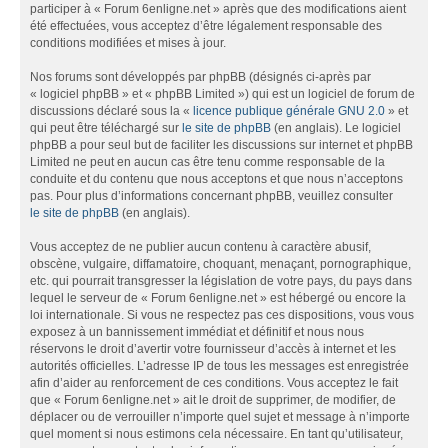
participer à « Forum 6enligne.net » après que des modifications aient
été effectuées, vous acceptez d’être légalement responsable des
conditions modifiées et mises à jour.
Nos forums sont développés par phpBB (désignés ci-après par
« logiciel phpBB » et « phpBB Limited ») qui est un logiciel de forum de
discussions déclaré sous la «
licence publique générale GNU 2.0
» et
qui peut être téléchargé sur
le site de phpBB
(en anglais). Le logiciel
phpBB a pour seul but de faciliter les discussions sur internet et phpBB
Limited ne peut en aucun cas être tenu comme responsable de la
conduite et du contenu que nous acceptons et que nous n’acceptons
pas. Pour plus d’informations concernant phpBB, veuillez consulter
le site de phpBB
(en anglais).
Vous acceptez de ne publier aucun contenu à caractère abusif,
obscène, vulgaire, diffamatoire, choquant, menaçant, pornographique,
etc. qui pourrait transgresser la législation de votre pays, du pays dans
lequel le serveur de « Forum 6enligne.net » est hébergé ou encore la
loi internationale. Si vous ne respectez pas ces dispositions, vous vous
exposez à un bannissement immédiat et définitif et nous nous
réservons le droit d’avertir votre fournisseur d’accès à internet et les
autorités officielles. L’adresse IP de tous les messages est enregistrée
afin d’aider au renforcement de ces conditions. Vous acceptez le fait
que « Forum 6enligne.net » ait le droit de supprimer, de modifier, de
déplacer ou de verrouiller n’importe quel sujet et message à n’importe
quel moment si nous estimons cela nécessaire. En tant qu’utilisateur,