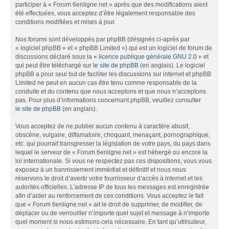
participer à « Forum 6enligne.net » après que des modifications aient
été effectuées, vous acceptez d’être légalement responsable des
conditions modifiées et mises à jour.
Nos forums sont développés par phpBB (désignés ci-après par
« logiciel phpBB » et « phpBB Limited ») qui est un logiciel de forum de
discussions déclaré sous la «
licence publique générale GNU 2.0
» et
qui peut être téléchargé sur
le site de phpBB
(en anglais). Le logiciel
phpBB a pour seul but de faciliter les discussions sur internet et phpBB
Limited ne peut en aucun cas être tenu comme responsable de la
conduite et du contenu que nous acceptons et que nous n’acceptons
pas. Pour plus d’informations concernant phpBB, veuillez consulter
le site de phpBB
(en anglais).
Vous acceptez de ne publier aucun contenu à caractère abusif,
obscène, vulgaire, diffamatoire, choquant, menaçant, pornographique,
etc. qui pourrait transgresser la législation de votre pays, du pays dans
lequel le serveur de « Forum 6enligne.net » est hébergé ou encore la
loi internationale. Si vous ne respectez pas ces dispositions, vous vous
exposez à un bannissement immédiat et définitif et nous nous
réservons le droit d’avertir votre fournisseur d’accès à internet et les
autorités officielles. L’adresse IP de tous les messages est enregistrée
afin d’aider au renforcement de ces conditions. Vous acceptez le fait
que « Forum 6enligne.net » ait le droit de supprimer, de modifier, de
déplacer ou de verrouiller n’importe quel sujet et message à n’importe
quel moment si nous estimons cela nécessaire. En tant qu’utilisateur,